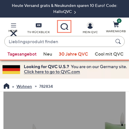
Heute Versand gratis & Neukunden sparen 10 Euro! Code:
Zum
Hauptinhalt
HalloQVC
springen
0
MENÜ
WARENKORB
TV-RÜCKBLICK
MEIN QVC
Lieblingsprodukt
finden
Wenn
Tagesangebot
Neu
30 Jahre QVC
Cool mit QVC
Vorschläge
verfügbar
sind,
verwenden
Sie
Wohnen
782834
die
Pfeiltasten
nach
oben
und
nach