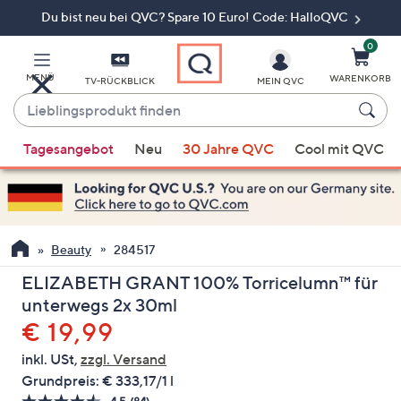
Du bist neu bei QVC? Spare 10 Euro! Code: HalloQVC
Zum
Hauptinhalt
springen
0
MENÜ
WARENKORB
TV-RÜCKBLICK
MEIN QVC
Lieblingsprodukt
finden
Wenn
Tagesangebot
Neu
30 Jahre QVC
Cool mit QVC
Vorschläge
verfügbar
sind,
verwenden
Sie
Beauty
284517
die
ELIZABETH GRANT 100% Torricelumn™ für
Pfeiltasten
unterwegs 2x 30ml
nach
Gelöscht
€ 19,99
oben
und
inkl. USt,
zzgl. Versand
nach
Grundpreis:
€ 333,17/1 l
unten