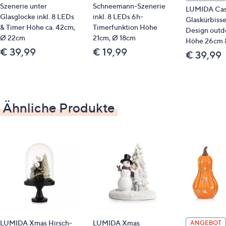
Szenerie unter
Schneemann-Szenerie
LUMIDA Cas
GTIN: 4019967160555
Glasglocke inkl. 8 LEDs
inkl. 8 LEDs 6h-
Glaskürbisse
& Timer Höhe ca. 42cm,
Timerfunktion Höhe
Design outd
Bitte beachten
Ø 22cm
21cm, Ø 18cm
Höhe 26cm 
€ 39,99
€ 19,99
€ 39,99
Dieser Artikel ist nicht an einen Paketshop, eine
Packstation oder ins Ausland lieferbar.
Ähnliche Produkte
LUMIDA Xmas Hirsch-
LUMIDA Xmas
ANGEBOT