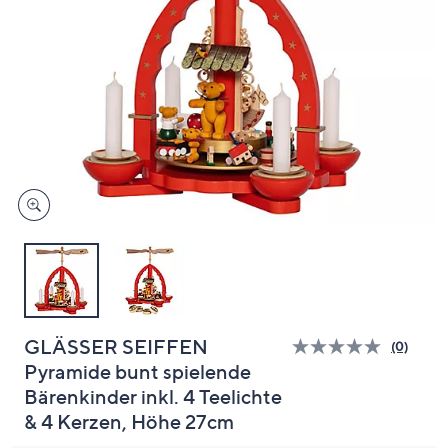
oder
wischen
Sie
auf
Touch-
Geräten
nach
links
bzw.
rechts,
um
diese
anzuzeigen.
GLÄSSER SEIFFEN
(0)
Bisher
Pyramide bunt spielende
gibt
es
Bärenkinder inkl. 4 Teelichte
keine
Bewert
& 4 Kerzen, Höhe 27cm
für