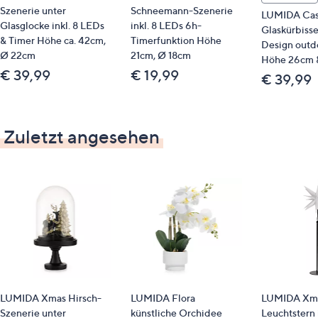
Szenerie unter
Schneemann-Szenerie
LUMIDA Cas
Glasglocke inkl. 8 LEDs
inkl. 8 LEDs 6h-
Glaskürbisse
& Timer Höhe ca. 42cm,
Timerfunktion Höhe
Design outd
Ø 22cm
21cm, Ø 18cm
Höhe 26cm 
€ 39,99
€ 19,99
€ 39,99
Zuletzt angesehen
LUMIDA Xmas Hirsch-
LUMIDA Flora
LUMIDA Xma
Szenerie unter
künstliche Orchidee
Leuchtstern 