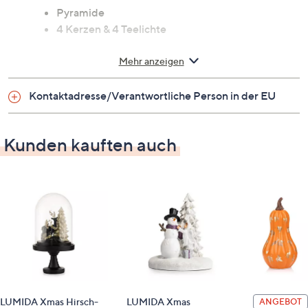
Pyramide
4 Kerzen & 4 Teelichte
Auf einen Blick
Mehr anzeigen
für Teelichte und Kerzen
Kontaktadresse/Verantwortliche Person in der EU
mit spielenden Bärenkindern
Made in Germany
Farbe: bunt
Kunden kauften auch
Maße
Höhe: ca. 27 cm
Material
Holz
Identifikationsnummer
LUMIDA Xmas Hirsch-
LUMIDA Xmas
ANGEBOT