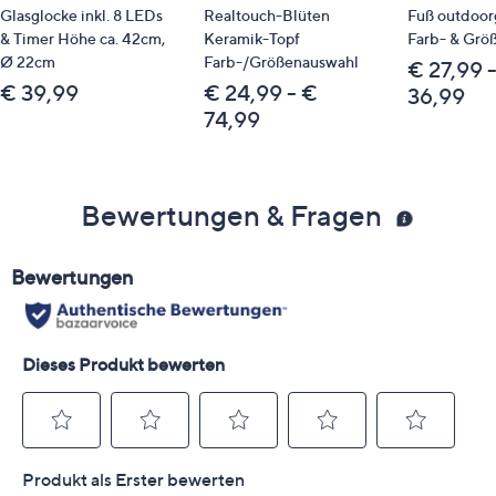
Glasglocke inkl. 8 LEDs
Realtouch-Blüten
Fuß outdoor
& Timer Höhe ca. 42cm,
Keramik-Topf
Farb- & Grö
Ø 22cm
Farb-/Größenauswahl
€ 27,99 
€ 39,99
€ 24,99 - €
36,99
74,99
Bewertungen & Fragen