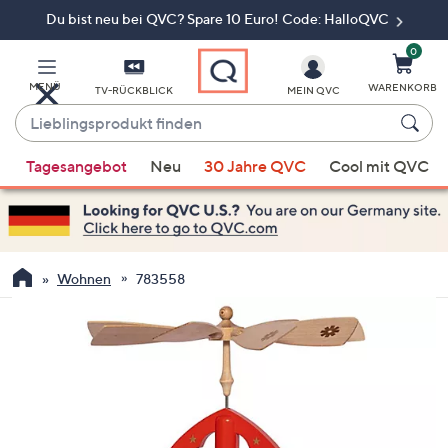
Du bist neu bei QVC? Spare 10 Euro! Code: HalloQVC
Zum
Hauptinhalt
springen
0
MENÜ
WARENKORB
TV-RÜCKBLICK
MEIN QVC
Lieblingsprodukt
finden
Wenn
Tagesangebot
Neu
30 Jahre QVC
Cool mit QVC
Vorschläge
verfügbar
sind,
verwenden
Sie
Wohnen
783558
die
Pfeiltasten
nach
oben
und
nach
unten