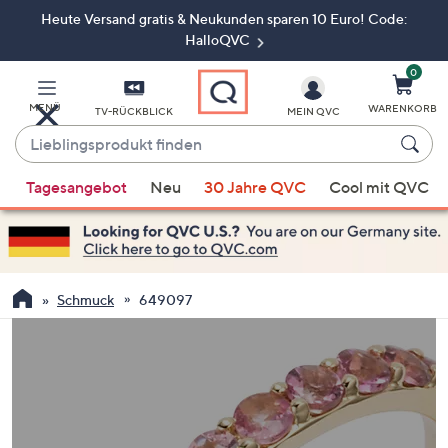
Heute Versand gratis & Neukunden sparen 10 Euro! Code:
Zum
Hauptinhalt
HalloQVC
springen
0
MENÜ
WARENKORB
TV-RÜCKBLICK
MEIN QVC
Lieblingsprodukt
finden
Wenn
Tagesangebot
Neu
30 Jahre QVC
Cool mit QVC
Vorschläge
verfügbar
sind,
verwenden
Sie
Schmuck
649097
die
Pfeiltasten
nach
oben
und
nach