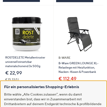
ROSTDELETE Metallentroster
B-WARE
universell einsetzbar
B-Ware GREEN LOUNGE XL-
materialschonend 3x 500g
Relaxliege mit Heizfunktion,
Nacken- Kissen & Powerbank
€ 22,99
€ 112,49
€ 15,33/1 l
2.5
4
5.0
1
(4)
Für ein personalisiertes Shopping-Erlebnis
(1)
von
Bewertungen
von
Bewertungen
Weitere Farben verfügbar
5
5
Bitte wähle „Alle Cookies zulassen“, wenn du damit
In den Warenkorb
einverstanden bist, dass wir in Zusammenarbeit mit
In den Warenkorb
Drittanbietern auf deinem Endgerät technische & profilbildende