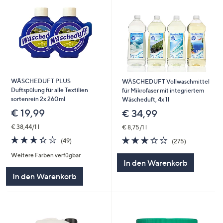
WÄSCHEDUFT PLUS
WÄSCHEDUFT Vollwaschmittel
Duftspülung für alle Textilien
für Mikrofaser mit integriertem
sortenrein 2x 260ml
Wäscheduft, 4x 1l
€ 19,99
€ 34,99
€ 38,44/1 l
€ 8,75/1 l
3.3
49
2.9
275
(49)
(275)
von
Bewertungen
von
Bewertungen
Weitere Farben verfügbar
5
5
In den Warenkorb
In den Warenkorb