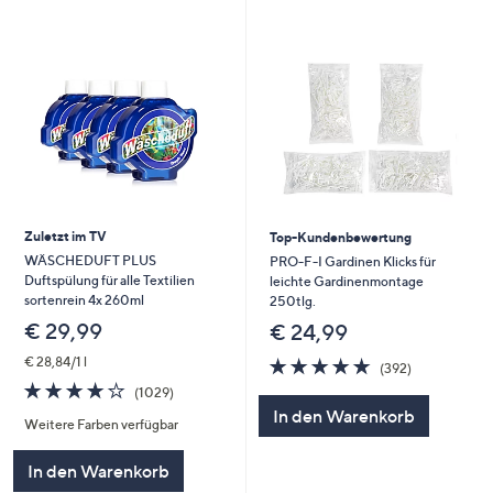
Zuletzt im TV
Top-Kundenbewertung
WÄSCHEDUFT PLUS
PRO-F-I Gardinen Klicks für
Duftspülung für alle Textilien
leichte Gardinenmontage
sortenrein 4x 260ml
250tlg.
€ 29,99
€ 24,99
4.7
392
€ 28,84/1 l
(392)
von
Bewertungen
3.8
1029
(1029)
5
von
Bewertungen
In den Warenkorb
Weitere Farben verfügbar
5
In den Warenkorb