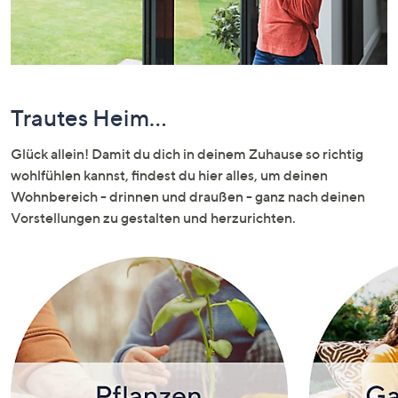
oder
wischen
Sie
auf
Touch-
Trautes Heim...
Geräten
nach
Glück allein! Damit du dich in deinem Zuhause so richtig
links
wohlfühlen kannst, findest du hier alles, um deinen
bzw.
Wohnbereich - drinnen und draußen - ganz nach deinen
rechts,
Vorstellungen zu gestalten und herzurichten.
um
diese
anzuzeigen.