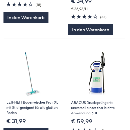
€ 34,99
4.3
18
(18)
von
Bewertungen
€ 26,92/1 l
5
4.0
22
In den Warenkorb
(22)
von
Bewertungen
5
In den Warenkorb
LEIFHEIT Bodenwischer Profi XL
ABACUS Drucksprühgerät
mit Stiel geeignet für alle glatten
universell einsetzbar leichte
Böden
Anwendung 7,0l
€ 31,99
€ 59,99
4.3
6