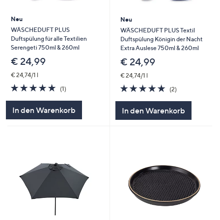
Neu
Neu
WÄSCHEDUFT PLUS
WÄSCHEDUFT PLUS Textil
Duftspülung für alle Textilien
Duftspülung Königin der Nacht
Serengeti 750ml & 260ml
Extra Auslese 750ml & 260ml
€ 24,99
€ 24,99
€ 24,74/1 l
€ 24,74/1 l
5.0
1
5.0
2
(1)
(2)
von
Bewertungen
von
Bewertungen
5
5
In den Warenkorb
In den Warenkorb