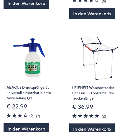
(6)
In den Warenkorb
von
Bewertungen
5
In den Warenkorb
ABACUS Drucksprühgerät
LEIFHEIT Wäscheständer
universell einsetzbar leichte
Pegasus 180 Solid mit 18m
Anwendung 1,8l
Trockenlänge
€ 22,99
€ 36,99
3.3
7
5.0
2
(7)
(2)
von
Bewertungen
von
Bewertungen
5
5
In den Warenkorb
In den Warenkorb