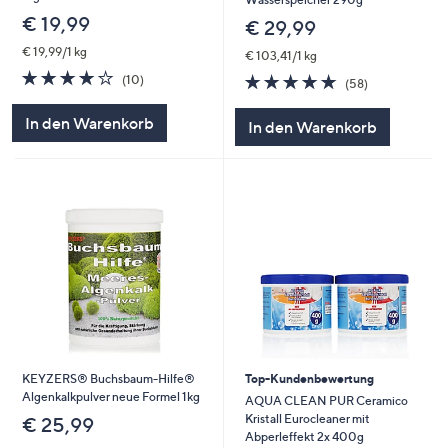
€ 19,99
€ 29,99
€ 19,99/1 kg
€ 103,41/1 kg
3.9
10
4.8
58
(10)
(58)
von
Bewertungen
von
Bewertungen
5
5
In den Warenkorb
In den Warenkorb
KEYZERS® Buchsbaum-Hilfe®
Top-Kundenbewertung
Algenkalkpulver neue Formel 1kg
AQUA CLEAN PUR Ceramico
Kristall Eurocleaner mit
€ 25,99
Abperleffekt 2x 400g