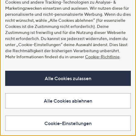
Cookies und andere Tracking-Technologien zu Analyse- &
Marketingzwecken einsetzen und auslesen. Wir nutzen diese für
personalisierte und nicht-personalisierte Werbung. Wenn du dies
nicht wünschst, wähle „Alle Cookies ablehnen“ (für essenzielle
Cookies ist die Zustimmung nicht erforderlich). Deine
Zustimmung ist freiwillig und für die Nutzung dieser Webseite
nicht erforderlich. Du kannst sie jederzeit widerrufen, indem du
unter „Cookie-Einstellungen“ deine Auswahl änderst. Dies lässt
die Rechtmäßigkeit der bisherigen Verarbeitung unberührt.
Mehr Informationen findest du in unserer
Cookie-Richtlinie
.
B-WARE
B-WARE
Alle Cookies zulassen
B-Ware GREEN LOUNGE
B-Ware GREEN LOUNGE
Sessel & Hocker-Set Aluminium
Relaxchair mit Heizfunktion &
Armlehne in Holzoptik
Nackenkissen
€ 69,97
€ 97,48
Alle Cookies ablehnen
5.0
2
5.0
5
(2)
(5)
von
Bewertungen
von
Bewertungen
Weitere Farben verfügbar
5
5
In den Warenkorb
Cookie-Einstellungen
In den Warenkorb