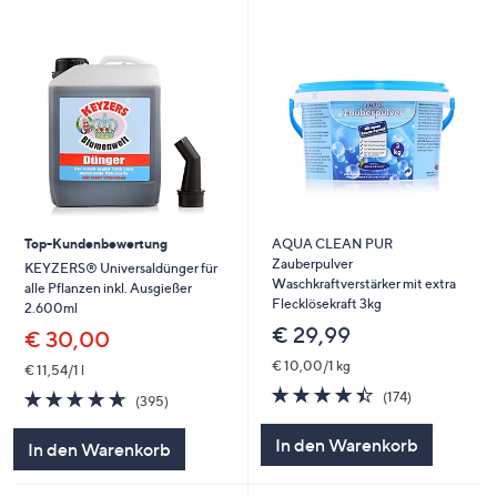
Top-Kundenbewertung
AQUA CLEAN PUR
Zauberpulver
KEYZERS® Universaldünger für
Waschkraftverstärker mit extra
alle Pflanzen inkl. Ausgießer
Flecklösekraft 3kg
2.600ml
€ 29,99
€ 30,00
€ 10,00/1 kg
€ 11,54/1 l
4.4
174
4.6
395
(174)
(395)
von
Bewertungen
von
Bewertungen
5
5
In den Warenkorb
In den Warenkorb