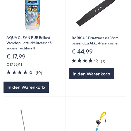
AQUA CLEAN PUR Brillant
BARICUS Ersatzmesser 38cm
Weichspüler für Mikrofaser &
passend zu Akku-Rasenmäher
andere Textilien 1l
€ 44,99
€ 17,99
3.7
3
(3)
von
Bewertungen
€ 17,99/1 l
5
4.2
10
(10)
In den Warenkorb
von
Bewertungen
5
In den Warenkorb