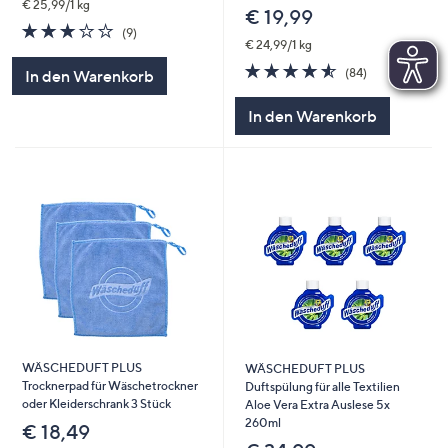
€ 25,99/1 kg
€ 19,99
3.0
9
(9)
von
Bewertungen
€ 24,99/1 kg
5
4.5
84
(84)
In den Warenkorb
von
Bewertungen
5
In den Warenkorb
WÄSCHEDUFT PLUS
WÄSCHEDUFT PLUS
Trocknerpad für Wäschetrockner
Duftspülung für alle Textilien
oder Kleiderschrank 3 Stück
Aloe Vera Extra Auslese 5x
260ml
€ 18,49