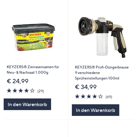
KEYZERS® Zierrasensamen für
KEYZERS® Profi-Düngerbrause
Neu- & Nachsaat 1.000g
9 verschiedene
Sprüheinstellungen 100ml
€ 24,99
€ 34,99
3.8
29
(29)
von
Bewertungen
4.2
69
(69)
5
von
Bewertungen
In den Warenkorb
5
In den Warenkorb