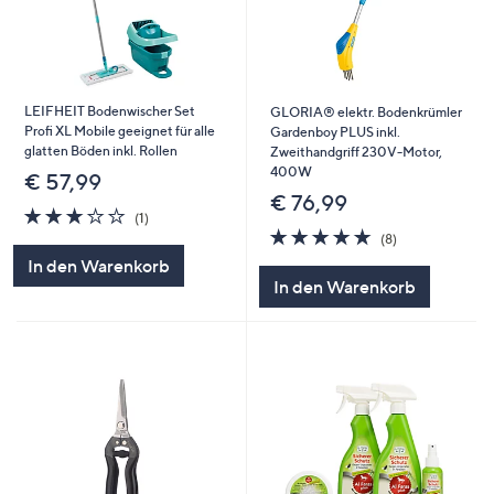
LEIFHEIT Bodenwischer Set
GLORIA® elektr. Bodenkrümler
Profi XL Mobile geeignet für alle
Gardenboy PLUS inkl.
glatten Böden inkl. Rollen
Zweithandgriff 230V-Motor,
400W
€ 57,99
€ 76,99
3.0
1
(1)
von
Bewertungen
4.9
8
(8)
5
von
Bewertungen
In den Warenkorb
5
In den Warenkorb