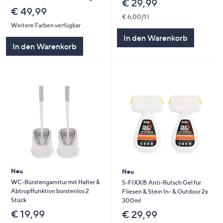
€ 29,99
€ 49,99
€ 6,00/1 l
Weitere Farben verfügbar
In den Warenkorb
In den Warenkorb
Neu
Neu
WC-Bürstengarnitur mit Halter &
S-FIXX® Anti-Rutsch Gel für
Abtropffunktion borstenlos 2
Fliesen & Stein In- & Outdoor 2x
Stück
300ml
€ 19,99
€ 29,99