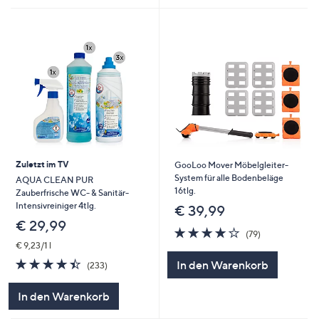
Zuletzt im TV
GooLoo Mover Möbelgleiter-
System für alle Bodenbeläge
AQUA CLEAN PUR
16tlg.
Zauberfrische WC- & Sanitär-
Intensivreiniger 4tlg.
€ 39,99
€ 29,99
4.0
79
(79)
von
Bewertungen
€ 9,23/1 l
5
4.4
233
In den Warenkorb
(233)
von
Bewertungen
5
In den Warenkorb