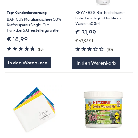
Top-Kundenbewertung
KEYZERS® Bio-Teichcleaner
hohe Ergiebigkeit für klares
BARICUS Multihandschere 50%
Wasser 500ml
Kraftersparnis Single-Cut-
Funktion 5J.Herstellergarantie
€ 31,99
€ 18,99
€ 63,98/1 l
4.8
18
2.7
10
(18)
(10)
von
Bewertungen
von
Bewertungen
5
5
In den Warenkorb
In den Warenkorb