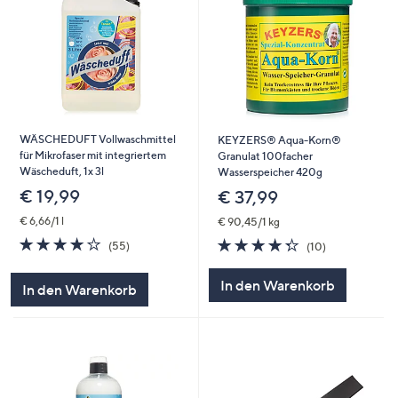
WÄSCHEDUFT Vollwaschmittel
KEYZERS® Aqua-Korn®
für Mikrofaser mit integriertem
Granulat 100facher
Wäscheduft, 1x 3l
Wasserspeicher 420g
€ 19,99
€ 37,99
€ 6,66/1 l
€ 90,45/1 kg
3.9
55
4.3
10
(55)
(10)
von
Bewertungen
von
Bewertungen
5
5
In den Warenkorb
In den Warenkorb