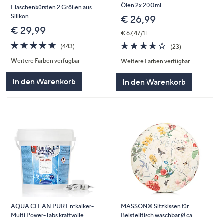
Ölen 2x 200ml
Flaschenbürsten 2 Größen aus
Silikon
€ 26,99
€ 29,99
€ 67,47/1 l
4.8
443
3.6
23
(443)
(23)
von
Bewertungen
von
Bewertungen
Weitere Farben verfügbar
5
Weitere Farben verfügbar
5
In den Warenkorb
In den Warenkorb
AQUA CLEAN PUR Entkalker-
MASSON® Sitzkissen für
Multi Power-Tabs kraftvolle
Beistelltisch waschbar Ø ca.