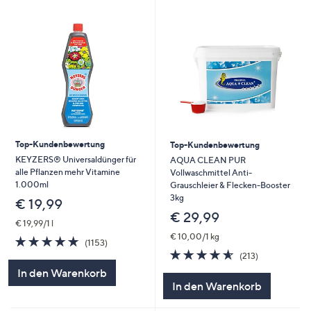
Top-Kundenbewertung
Top-Kundenbewertung
KEYZERS® Universaldünger für
AQUA CLEAN PUR
alle Pflanzen mehr Vitamine
Vollwaschmittel Anti-
1.000ml
Grauschleier & Flecken-Booster
3kg
€ 19,99
€ 29,99
€ 19,99/1 l
€ 10,00/1 kg
4.7
1153
(1153)
von
Bewertungen
4.5
213
(213)
5
von
Bewertungen
In den Warenkorb
5
In den Warenkorb