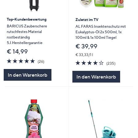
Top-Kundenbewertung
Zuletzt im TV
BARICUS Zauberschere
AL FARAS Insektenschutz mit
rutschfestes Material
Eukalyptus-Öl 2x 500ml, 1x
rostbeständig
100ml & 1x 100ml Tiegel
5J.Herstellergarantie
€ 39,99
€ 14,99
€ 33,33/1 l
4.8
26
3.9
235
(26)
(235)
von
Bewertungen
von
Bewertunge
5
5
In den Warenkorb
In den Warenkorb