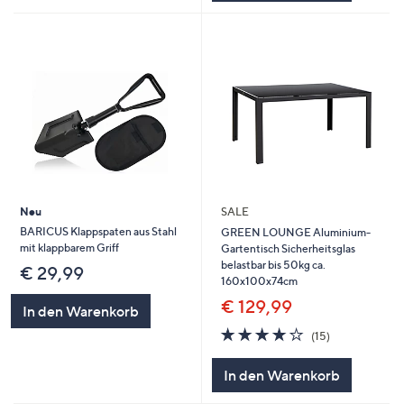
Neu
SALE
BARICUS Klappspaten aus Stahl
GREEN LOUNGE Aluminium-
mit klappbarem Griff
Gartentisch Sicherheitsglas
belastbar bis 50kg ca.
€ 29,99
160x100x74cm
€ 129,99
In den Warenkorb
4.1
15
(15)
von
Bewertungen
5
In den Warenkorb