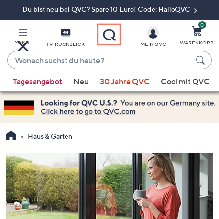
Du bist neu bei QVC? Spare 10 Euro! Code: HalloQVC
Zum
Hauptinhalt
springen
0
MENÜ
WARENKORB
TV-RÜCKBLICK
MEIN QVC
Wonach
suchst
Wenn
du
Tagesangebot
Neu
30 Jahre QVC
Cool mit QVC
Vorschläge
heute?
verfügbar
sind,
verwenden
Sie
Haus & Garten
die
Pfeiltasten
nach
oben
und
nach
unten