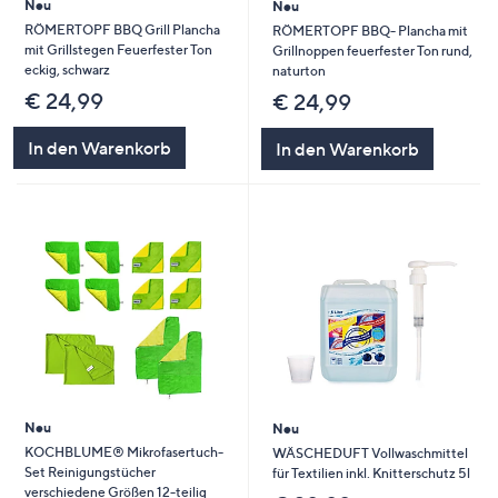
Neu
Neu
RÖMERTOPF BBQ Grill Plancha
RÖMERTOPF BBQ- Plancha mit
mit Grillstegen Feuerfester Ton
Grillnoppen feuerfester Ton rund,
eckig, schwarz
naturton
€ 24,99
€ 24,99
In den Warenkorb
In den Warenkorb
Neu
Neu
KOCHBLUME® Mikrofasertuch-
WÄSCHEDUFT Vollwaschmittel
Set Reinigungstücher
für Textilien inkl. Knitterschutz 5l
verschiedene Größen 12-teilig