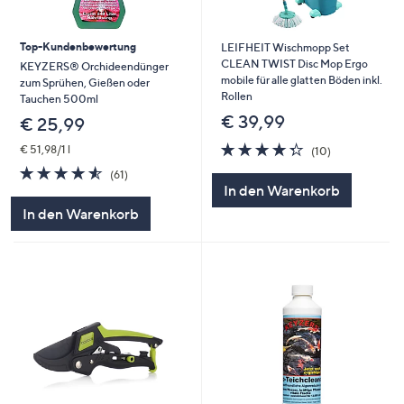
Top-Kundenbewertung
LEIFHEIT Wischmopp Set
CLEAN TWIST Disc Mop Ergo
KEYZERS® Orchideendünger
mobile für alle glatten Böden inkl.
zum Sprühen, Gießen oder
Rollen
Tauchen 500ml
€ 39,99
€ 25,99
4.3
10
€ 51,98/1 l
(10)
von
Bewertungen
4.5
61
(61)
5
von
Bewertungen
In den Warenkorb
5
In den Warenkorb