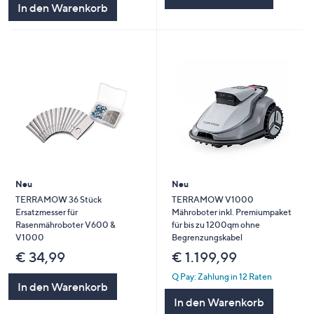
In den Warenkorb
Neu
Neu
TERRAMOW 36 Stück
TERRAMOW V1000
Ersatzmesser für
Mähroboter inkl. Premiumpaket
Rasenmähroboter V600 &
für bis zu 1200qm ohne
V1000
Begrenzungskabel
€ 34,99
€ 1.199,99
Q Pay: Zahlung in 12 Raten
In den Warenkorb
In den Warenkorb