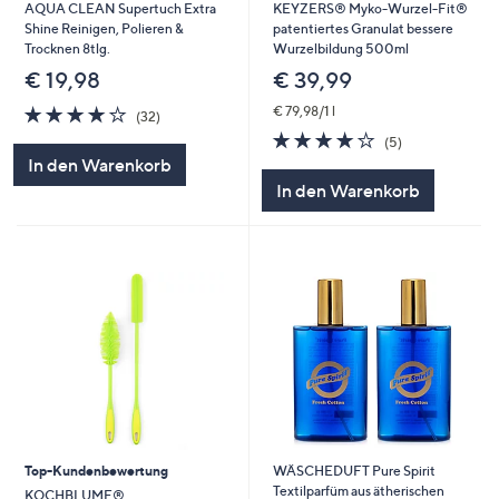
AQUA CLEAN Supertuch Extra
KEYZERS® Myko-Wurzel-Fit®
Shine Reinigen, Polieren &
patentiertes Granulat bessere
Trocknen 8tlg.
Wurzelbildung 500ml
€ 19,98
€ 39,99
4.1
32
€ 79,98/1 l
(32)
von
Bewertungen
3.8
5
(5)
5
von
Bewertungen
In den Warenkorb
5
In den Warenkorb
Top-Kundenbewertung
WÄSCHEDUFT Pure Spirit
Textilparfüm aus ätherischen
KOCHBLUME®