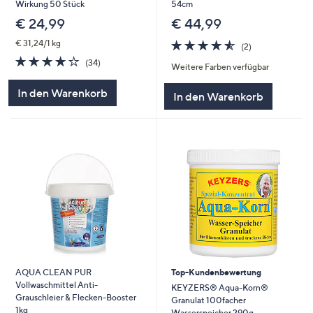
Wirkung 50 Stück
54cm
€ 24,99
€ 44,99
4.5
2
€ 31,24/1 kg
(2)
von
Bewertungen
4.3
34
(34)
Weitere Farben verfügbar
5
von
Bewertungen
5
In den Warenkorb
In den Warenkorb
AQUA CLEAN PUR
Top-Kundenbewertung
Vollwaschmittel Anti-
KEYZERS® Aqua-Korn®
Grauschleier & Flecken-Booster
Granulat 100facher
1kg
Wasserspeicher 290g