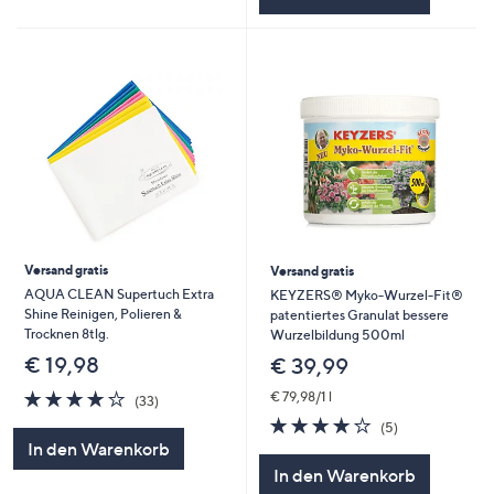
Versand gratis
Versand gratis
AQUA CLEAN Supertuch Extra
KEYZERS® Myko-Wurzel-Fit®
Shine Reinigen, Polieren &
patentiertes Granulat bessere
Trocknen 8tlg.
Wurzelbildung 500ml
€ 19,98
€ 39,99
4.1
33
€ 79,98/1 l
(33)
von
Bewertungen
3.8
5
(5)
5
von
Bewertungen
In den Warenkorb
5
In den Warenkorb