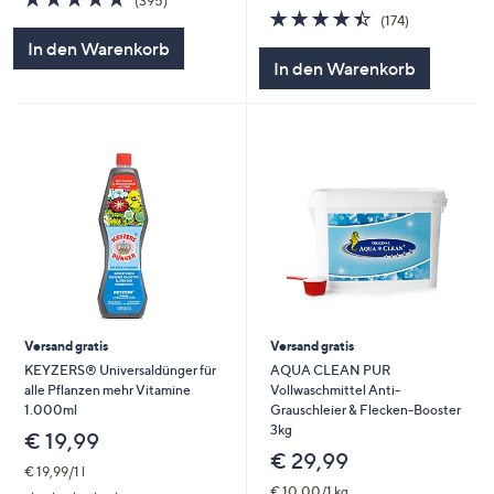
(395)
von
Bewertungen
4.4
174
(174)
5
von
Bewertungen
In den Warenkorb
5
In den Warenkorb
Versand gratis
Versand gratis
KEYZERS® Universaldünger für
AQUA CLEAN PUR
alle Pflanzen mehr Vitamine
Vollwaschmittel Anti-
1.000ml
Grauschleier & Flecken-Booster
3kg
€ 19,99
€ 29,99
€ 19,99/1 l
€ 10,00/1 kg