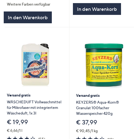
Weitere Farben verfügbar
5
5
In den Warenkorb
In den Warenkorb
Versand gratis
Versand gratis
WÄSCHEDUFT Vollwaschmittel
KEYZERS® Aqua-Korn®
für Mikrofaser mit integriertem
Granulat 100facher
Wäscheduft, 1x 3l
Wasserspeicher 420g
€ 19,99
€ 37,99
€ 6,66/1 l
€ 90,45/1 kg
3.9
55
4.3
10