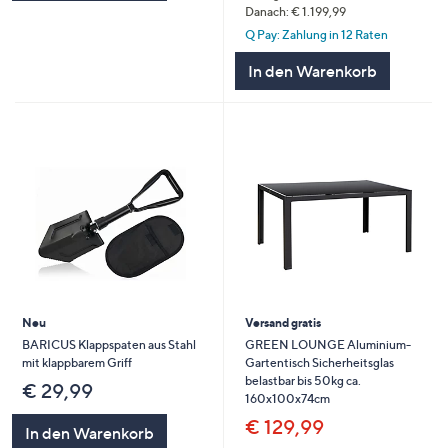
Danach: € 1.199,99
Q Pay: Zahlung in 12 Raten
In den Warenkorb
Neu
Versand gratis
BARICUS Klappspaten aus Stahl
GREEN LOUNGE Aluminium-
mit klappbarem Griff
Gartentisch Sicherheitsglas
belastbar bis 50kg ca.
€ 29,99
160x100x74cm
€ 129,99
In den Warenkorb