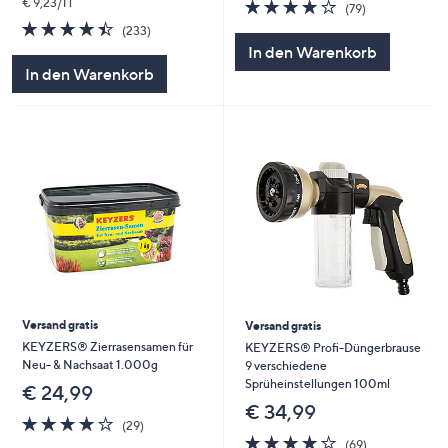
4.0
79
€ 9,23/1 l
(79)
von
Bewertungen
4.4
233
(233)
5
von
Bewertungen
In den Warenkorb
5
In den Warenkorb
Versand gratis
Versand gratis
KEYZERS® Zierrasensamen für
KEYZERS® Profi-Düngerbrause
Neu- & Nachsaat 1.000g
9 verschiedene
Sprüheinstellungen 100ml
€ 24,99
€ 34,99
3.8
29
(29)
von
Bewertungen
4.2
69
(69)