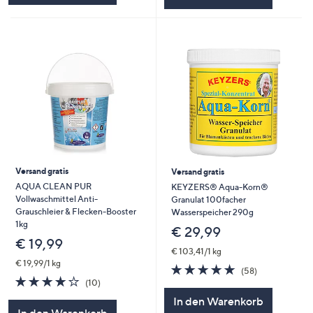
Versand gratis
Versand gratis
AQUA CLEAN PUR
KEYZERS® Aqua-Korn®
Vollwaschmittel Anti-
Granulat 100facher
Grauschleier & Flecken-Booster
Wasserspeicher 290g
1kg
€ 29,99
€ 19,99
€ 103,41/1 kg
€ 19,99/1 kg
4.8
58
(58)
3.9
10
von
Bewertungen
(10)
von
Bewertungen
5
In den Warenkorb
5