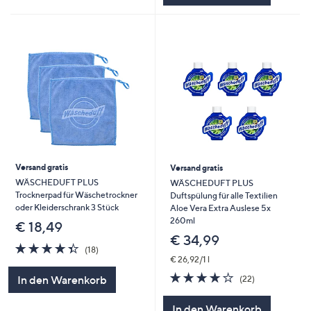
Versand gratis
Versand gratis
WÄSCHEDUFT PLUS
WÄSCHEDUFT PLUS
Trocknerpad für Wäschetrockner
Duftspülung für alle Textilien
oder Kleiderschrank 3 Stück
Aloe Vera Extra Auslese 5x
260ml
€ 18,49
€ 34,99
4.3
18
(18)
von
Bewertungen
€ 26,92/1 l
5
4.0
22
In den Warenkorb
(22)
von
Bewertungen
5
In den Warenkorb