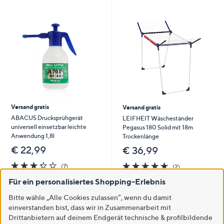
Versand gratis
Versand gratis
ABACUS Drucksprühgerät
LEIFHEIT Wäscheständer
universell einsetzbar leichte
Pegasus 180 Solid mit 18m
Anwendung 1,8l
Trockenlänge
€ 22,99
€ 36,99
3.3
7
5.0
2
(7)
(2)
von
Bewertungen
von
Bewertungen
Für ein personalisiertes Shopping-Erlebnis
5
5
In den Warenkorb
In den Warenkorb
Bitte wähle „Alle Cookies zulassen“, wenn du damit
einverstanden bist, dass wir in Zusammenarbeit mit
Drittanbietern auf deinem Endgerät technische & profilbildende