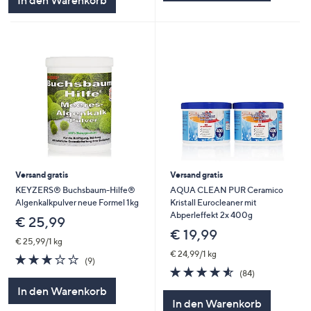
In den Warenkorb
Versand gratis
Versand gratis
KEYZERS® Buchsbaum-Hilfe®
AQUA CLEAN PUR Ceramico
Algenkalkpulver neue Formel 1kg
Kristall Eurocleaner mit
Abperleffekt 2x 400g
€ 25,99
€ 19,99
€ 25,99/1 kg
€ 24,99/1 kg
3.0
9
(9)
von
Bewertungen
4.5
84
(84)
5
von
Bewertungen
In den Warenkorb
5
In den Warenkorb