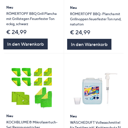
Neu
Neu
RÖMERTOPF BBQ Grill Plancha
RÖMERTOPF BBQ- Plancha mit
mit Grillstegen Feuerfester Ton
Grillnoppen feuerfester Ton rund,
eckig, schwarz
naturton
€ 24,99
€ 24,99
In den Warenkorb
In den Warenkorb
Neu
Neu
KOCHBLUME® Mikrofasertuch-
WÄSCHEDUFT Vollwaschmittel
Set Reinigungstücher
für Textilien inkl. Knitterschutz 5l