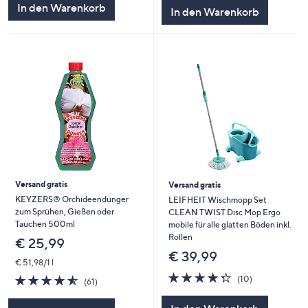
5
In den Warenkorb
In den Warenkorb
Versand gratis
Versand gratis
KEYZERS® Orchideendünger
LEIFHEIT Wischmopp Set
zum Sprühen, Gießen oder
CLEAN TWIST Disc Mop Ergo
Tauchen 500ml
mobile für alle glatten Böden inkl.
Rollen
€ 25,99
€ 39,99
€ 51,98/1 l
4.3
10
4.5
61
(10)
(61)
von
Bewertungen
von
Bewertungen
5
5