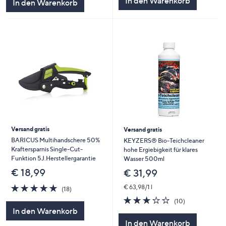
In den Warenkorb
In den Warenkorb
Versand gratis
Versand gratis
BARICUS Multihandschere 50%
KEYZERS® Bio-Teichcleaner
Kraftersparnis Single-Cut-
hohe Ergiebigkeit für klares
Funktion 5J.Herstellergarantie
Wasser 500ml
€ 18,99
€ 31,99
4.8
18
€ 63,98/1 l
(18)
von
Bewertungen
2.7
10
(10)
5
von
Bewertungen
In den Warenkorb
5
In den Warenkorb