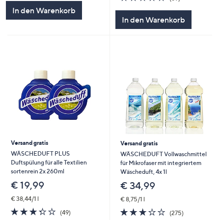
5
von
Bewertungen
In den Warenkorb
5
In den Warenkorb
Versand gratis
Versand gratis
WÄSCHEDUFT PLUS
WÄSCHEDUFT Vollwaschmittel
Duftspülung für alle Textilien
für Mikrofaser mit integriertem
sortenrein 2x 260ml
Wäscheduft, 4x 1l
€ 19,99
€ 34,99
€ 38,44/1 l
€ 8,75/1 l
3.3
49
2.9
275
(49)
(275)
von
Bewertungen
von
Bewertungen