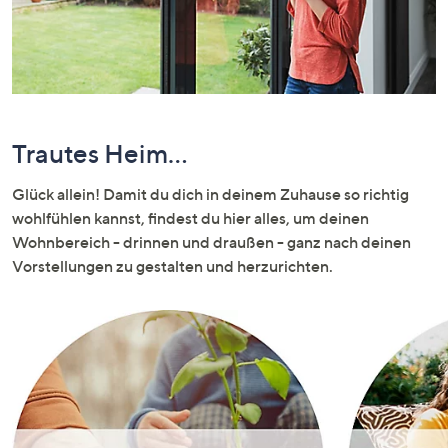
unten
oder
wischen
Sie
auf
Touch-
Trautes Heim...
Geräten
nach
Glück allein! Damit du dich in deinem Zuhause so richtig
links
wohlfühlen kannst, findest du hier alles, um deinen
bzw.
Wohnbereich - drinnen und draußen - ganz nach deinen
rechts,
Vorstellungen zu gestalten und herzurichten.
um
diese
anzuzeigen.