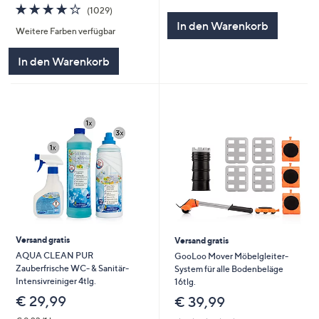
von
Bewertungen
3.8
1029
(1029)
5
von
Bewertungen
In den Warenkorb
Weitere Farben verfügbar
5
In den Warenkorb
Versand gratis
Versand gratis
AQUA CLEAN PUR
GooLoo Mover Möbelgleiter-
Zauberfrische WC- & Sanitär-
System für alle Bodenbeläge
Intensivreiniger 4tlg.
16tlg.
€ 29,99
€ 39,99