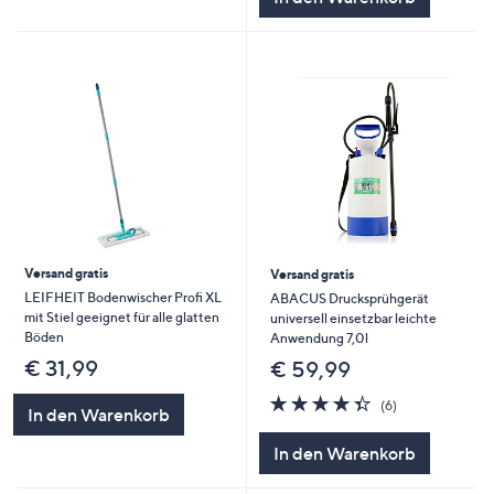
Versand gratis
Versand gratis
LEIFHEIT Bodenwischer Profi XL
ABACUS Drucksprühgerät
mit Stiel geeignet für alle glatten
universell einsetzbar leichte
Böden
Anwendung 7,0l
€ 31,99
€ 59,99
4.3
6
(6)
In den Warenkorb
von
Bewertungen
5
In den Warenkorb