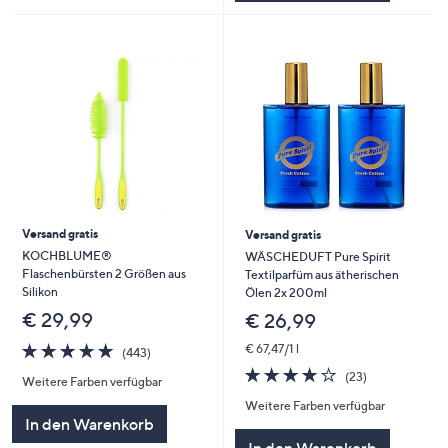
Versand gratis
Versand gratis
KOCHBLUME®
WÄSCHEDUFT Pure Spirit
Flaschenbürsten 2 Größen aus
Textilparfüm aus ätherischen
Silikon
Ölen 2x 200ml
€ 29,99
€ 26,99
4.8
443
€ 67,47/1 l
(443)
von
Bewertungen
3.6
23
(23)
Weitere Farben verfügbar
5
von
Bewertungen
Weitere Farben verfügbar
5
In den Warenkorb