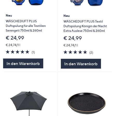
Neu
Neu
WÄSCHEDUFT PLUS
WÄSCHEDUFT PLUS Textil
Duftspülung für alle Textilien
Duftspülung Königin der Nacht
Serengeti 750ml & 260ml
Extra Auslese 750ml & 260ml
€ 24,99
€ 24,99
€ 24,74/1 l
€ 24,74/1 l
5.0
1
5.0
2
(1)
(2)
von
Bewertungen
von
Bewertungen
5
5
In den Warenkorb
In den Warenkorb