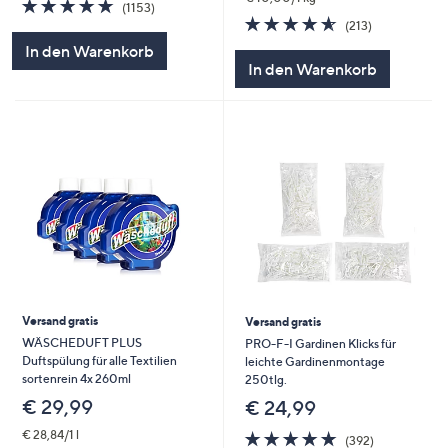
4.7
1153
(1153)
von
Bewertungen
4.5
213
(213)
5
von
Bewertungen
In den Warenkorb
5
In den Warenkorb
Versand gratis
Versand gratis
WÄSCHEDUFT PLUS
PRO-F-I Gardinen Klicks für
Duftspülung für alle Textilien
leichte Gardinenmontage
sortenrein 4x 260ml
250tlg.
€ 29,99
€ 24,99
4.7
392
€ 28,84/1 l
(392)