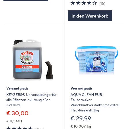
4.1
15
(15)
von
Bewertungen
5
In den Warenkorb
Versand gratis
Versand gratis
KEYZERS® Universaldünger für
AQUA CLEAN PUR
alle Pflanzen inkl. Ausgießer
Zauberpulver
2.600ml
Waschkraftverstärker mit extra
Flecklösekraft 3kg
€ 30,00
€ 29,99
€ 11,54/1 l
€ 10,00/1 kg
4.6
395