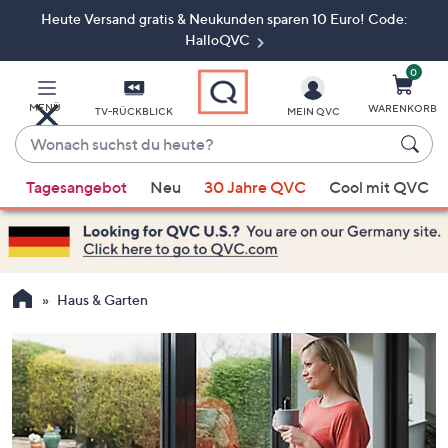
Heute Versand gratis & Neukunden sparen 10 Euro! Code:
Zum
Hauptinhalt
HalloQVC
springen
0
MENÜ
WARENKORB
TV-RÜCKBLICK
MEIN QVC
Wonach
suchst
Wenn
du
Tagesangebot
Neu
30 Jahre QVC
Cool mit QVC
Vorschläge
heute?
verfügbar
sind,
verwenden
Sie
Haus & Garten
die
Pfeiltasten
nach
oben
und
nach