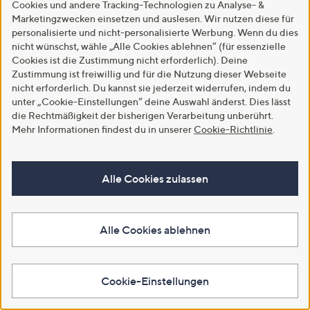
Cookies und andere Tracking-Technologien zu Analyse- &
Marketingzwecken einsetzen und auslesen. Wir nutzen diese für
personalisierte und nicht-personalisierte Werbung. Wenn du dies
nicht wünschst, wähle „Alle Cookies ablehnen“ (für essenzielle
Cookies ist die Zustimmung nicht erforderlich). Deine
Zustimmung ist freiwillig und für die Nutzung dieser Webseite
nicht erforderlich. Du kannst sie jederzeit widerrufen, indem du
unter „Cookie-Einstellungen“ deine Auswahl änderst. Dies lässt
die Rechtmäßigkeit der bisherigen Verarbeitung unberührt.
Versand gratis
Versand gratis
Mehr Informationen findest du in unserer
Cookie-Richtlinie
.
B-Ware GREEN LOUNGE XL-
B-Ware GREEN LOUNGE
Relaxliege mit Heizfunktion,
Sessel & Hocker-Set Aluminium
Nacken- Kissen & Powerbank
Armlehne in Holzoptik
Alle Cookies zulassen
€ 112,49
€ 69,97
5.0
1
5.0
2
(1)
(2)
von
Bewertungen
von
Bewertungen
Weitere Farben verfügbar
5
5
Alle Cookies ablehnen
In den Warenkorb
In den Warenkorb
Cookie-Einstellungen