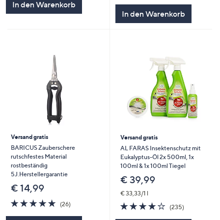
In den Warenkorb
5
In den Warenkorb
Versand gratis
Versand gratis
BARICUS Zauberschere
AL FARAS Insektenschutz mit
rutschfestes Material
Eukalyptus-Öl 2x 500ml, 1x
rostbeständig
100ml & 1x 100ml Tiegel
5J.Herstellergarantie
€ 39,99
€ 14,99
€ 33,33/1 l
4.8
26
3.9
235
(26)
(235)
von
Bewertungen
von
Bewertunge
5