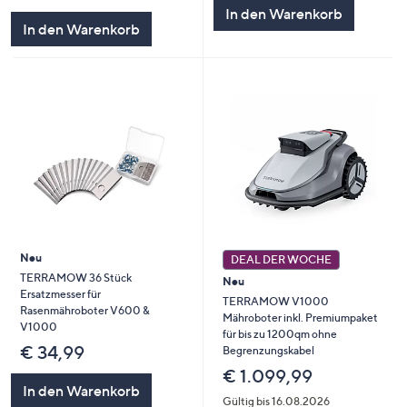
In den Warenkorb
In den Warenkorb
Neu
DEAL DER WOCHE
TERRAMOW 36 Stück
Neu
Ersatzmesser für
TERRAMOW V1000
Rasenmähroboter V600 &
Mähroboter inkl. Premiumpaket
V1000
für bis zu 1200qm ohne
€ 34,99
Begrenzungskabel
€ 1.099,99
In den Warenkorb
Gültig bis 16.08.2026