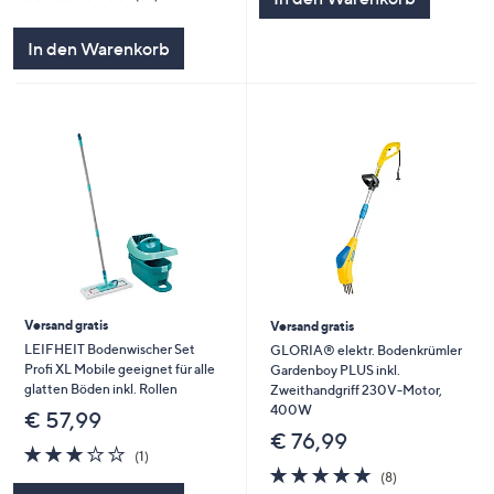
von
Bewertungen
5
In den Warenkorb
Versand gratis
Versand gratis
LEIFHEIT Bodenwischer Set
GLORIA® elektr. Bodenkrümler
Profi XL Mobile geeignet für alle
Gardenboy PLUS inkl.
glatten Böden inkl. Rollen
Zweithandgriff 230V-Motor,
400W
€ 57,99
€ 76,99
3.0
1
(1)
von
Bewertungen
4.9
8
(8)
5
von
Bewertungen