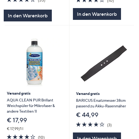
(55)
(10)
von
Bewertungen
von
Bewertungen
5
5
In den Warenkorb
In den Warenkorb
Versand gratis
Versand gratis
AQUA CLEAN PUR Brillant
BARICUS Ersatzmesser 38cm
Weichspüler für Mikrofaser &
passend zu Akku-Rasenmäher
andere Textilien 1l
€ 44,99
€ 17,99
3.7
3
(3)
von
Bewertungen
€ 17,99/1 l
5
4.2
10
(10)
In den Warenkorb