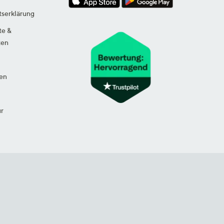
tserklärung
te &
ten
en
ur