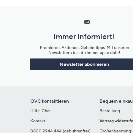
Hilfeseiten,
Service
und
Immer informiert!
Unternehmensinformationen
Premieren, Aktionen, Geheimtipps: Mit unseren
Newslettern bist du immer up to date!
Newsletter abonnieren
QVC kontaktieren
Bequem einkau
Hilfe-Chat
Bestellung
Kontakt
Vertrag widerruf
0800 2944 444 (gebührenfrei)
Größenberatung