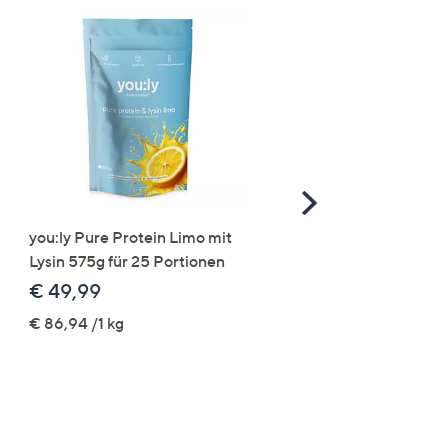
Scroll
Right
you:ly Pure Protein Limo mit
STRANDFEIN Punto-Ho
Lysin 575g für 25 Portionen
elastisch Rundumdehnb
Logo-Stickerei weites B
€ 49,99
€ 109,99
€ 86,94 /1 kg