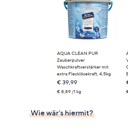
Si
au
T
G
n
li
b
re
AQUA CLEAN PUR
u
Zauberpulver
di
Waschkraftverstärker mit
an
extra Flecklösekraft, 4,5kg
€ 39,99
€ 8,89 /1 kg
Wie wär's hiermit?