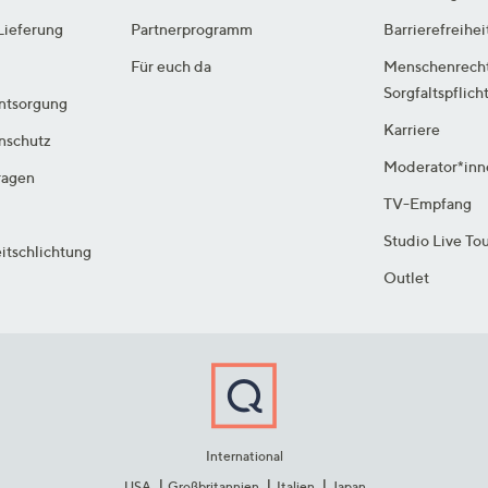
Lieferung
Partnerprogramm
Barrierefreihei
Für euch da
Menschenrech
Sorgfaltspflich
ntsorgung
Karriere
enschutz
Moderator*inn
ragen
TV-Empfang
Studio Live To
itschlichtung
Outlet
International
USA
Großbritannien
Italien
Japan