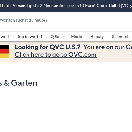
Heute Versand gratis & Neukunden sparen 10 Euro! Code: HalloQVC
onach
chst
enn
u
rschläge
:well
Top bewertet
Q Sale
Mode
Beauty
Schmuck
eute?
rfügbar
nd,
erwenden
e
e
eiltasten
 & Garten
ach
ben
nd
ach
nten
der
ischen