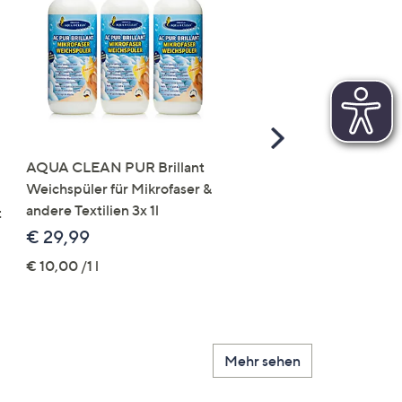
Scroll
Right
AQUA CLEAN PUR Brillant
AQURAT Selbstklebend
Weichspüler für Mikrofaser &
Haken wiederverwendb
andere Textilien 3x 1l
verschiedene Arten 20 
t
+ Schaber
€ 29,99
€ 19,99
€ 10,00 /1 l
Mehr sehen