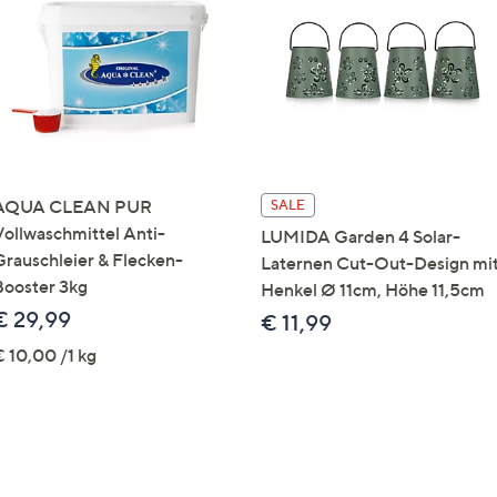
e
f
ouch-
eräten
ach
nks
zw.
chts,
AQUA CLEAN PUR
SALE
m
Vollwaschmittel Anti-
LUMIDA Garden 4 Solar-
ese
Grauschleier & Flecken-
Laternen Cut-Out-Design mi
zuzeigen.
Booster 3kg
Henkel Ø 11cm, Höhe 11,5cm
€ 29,99
€ 11,99
€ 10,00 /1 kg