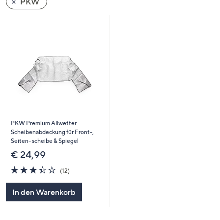
PKW
oder
wischen
Sie
auf
Touch-
Geräten
nach
links
bzw.
rechts,
PKW Premium Allwetter
um
Scheibenabdeckung für Front-,
diese
Seiten- scheibe & Spiegel
anzuzeigen.
€ 24,99
3.3
12
(12)
von
Bewertungen
5
In den Warenkorb