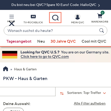
Du bist neu bei QVC? Spare 10 Euro! Code: HalloQVC
Zum
Hauptinhalt
springen
0
MENÜ
WARENKORB
TV-RÜCKBLICK
MEIN QVC
Wonach
suchst
Wenn
du
Tagesangebot
Neu
30 Jahre QVC
Cool mit QVC
Vorschläge
heute?
verfügbar
sind,
verwenden
Sie
Haus & Garten
die
PKW - Haus & Garten
Pfeiltasten
nach
oben
Sortieren:
Top-Treffer
und
Deine Auswahl:
nach
Alle Filter aufheben
unten