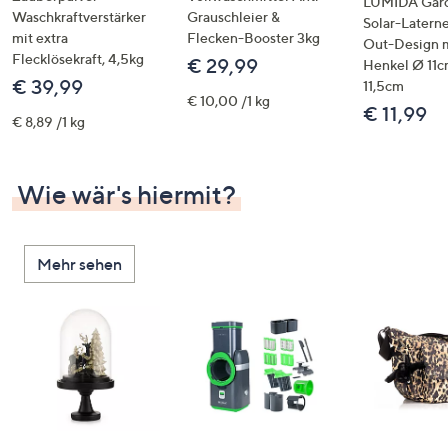
LUMIDA Gar
Waschkraftverstärker
Grauschleier &
Solar-Latern
mit extra
Flecken-Booster 3kg
Out-Design 
Flecklösekraft, 4,5kg
€ 29,99
Henkel Ø 11c
€ 39,99
11,5cm
€ 10,00 /1 kg
€ 11,99
€ 8,89 /1 kg
Wie wär's hiermit?
Mehr sehen