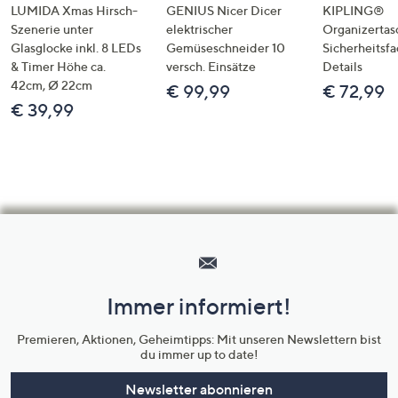
LUMIDA Xmas Hirsch-
GENIUS Nicer Dicer
KIPLING®
Szenerie unter
elektrischer
Organizertas
Glasglocke inkl. 8 LEDs
Gemüseschneider 10
Sicherheitsf
& Timer Höhe ca.
versch. Einsätze
Details
42cm, Ø 22cm
€ 99,99
€ 72,99
€ 39,99
Hilfeseiten,
Service
und
Immer informiert!
Unternehmensinformationen
Premieren, Aktionen, Geheimtipps: Mit unseren Newslettern bist
du immer up to date!
Newsletter abonnieren