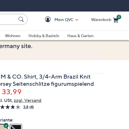
0
Mein QVC
Warenkorb
Einkaufswagen ist le
Wohnen
Hobby & Basteln
Haus & Garten
IM & CO. Shirt, 3/4-Arm Brazil Knit
ersey Seitenschlitze figurumspielend
elöscht
 33,99
kl. USt,
zzgl. Versand
3.8
(4)
4
Bewertungen
lesen.
riante:
Link
auf