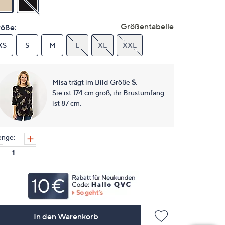
derselben
Seite.
Größentabelle
öße:
XS
S
M
L
XL
XXL
Misa trägt im Bild Größe
S
.
Sie ist 174 cm groß, ihr Brustumfang
ist 87 cm.
nge:
In den Warenkorb