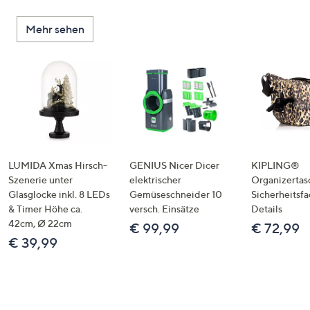
Mehr sehen
LUMIDA Xmas Hirsch-
GENIUS Nicer Dicer
KIPLING®
Szenerie unter
elektrischer
Organizertas
Glasglocke inkl. 8 LEDs
Gemüseschneider 10
Sicherheitsf
& Timer Höhe ca.
versch. Einsätze
Details
42cm, Ø 22cm
€ 99,99
€ 72,99
€ 39,99