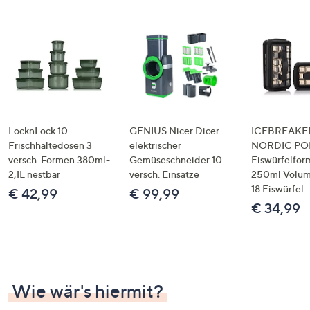
oder
wischen
Sie
auf
Touch-
Geräten
nach
links
LocknLock 10
GENIUS Nicer Dicer
ICEBREAKE
bzw.
Frischhaltedosen 3
elektrischer
NORDIC POP
versch. Formen 380ml-
Gemüseschneider 10
Eiswürfelfor
rechts,
2,1L nestbar
versch. Einsätze
250ml Volume
um
18 Eiswürfel
€ 42,99
€ 99,99
diese
€ 34,99
anzuzeigen.
Wie wär's hiermit?