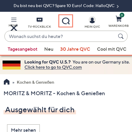
Du bist neu bei QVC? Spare 10 Euro! Code: HalloQVC
Zum
Hauptinhalt
springen
0
MENÜ
WARENKORB
TV-RÜCKBLICK
MEIN QVC
Wonach
suchst
Wenn
du
Tagesangebot
Neu
30 Jahre QVC
Cool mit QVC
Vorschläge
heute?
verfügbar
sind,
verwenden
Sie
Kochen & Genießen
die
MORITZ & MORITZ - Kochen & Genießen
Pfeiltasten
nach
Ausgewählt für dich
oben
und
nach
Mehr sehen
unten