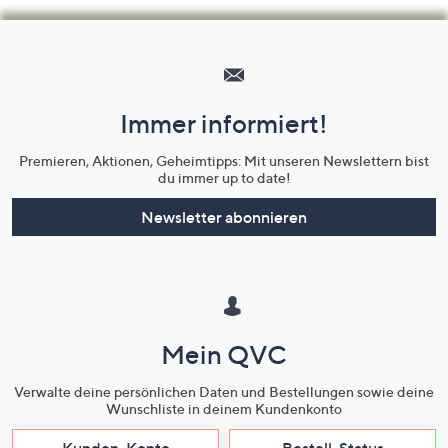
Hilfeseiten,
Service
und
Immer informiert!
Unternehmensinformationen
Premieren, Aktionen, Geheimtipps: Mit unseren Newslettern bist
du immer up to date!
Newsletter abonnieren
Mein QVC
Verwalte deine persönlichen Daten und Bestellungen sowie deine
Wunschliste in deinem Kundenkonto
Kunden-Konto
Bestell-Status