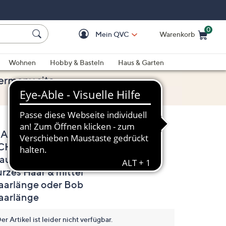
0
Mein QVC
Warenkorb
Einkaufswagen ist le
Wohnen
Hobby & Basteln
Haus & Garten
ARGOT
4.2
(6)
6
CHMITT® Vegan
Bewertungen
lesen.
raumrollen-Set für
Link
auf
urzes Haar & mittel
derselben
aarlänge oder Bob
Seite.
aarlänge
er Artikel ist leider nicht verfügbar.