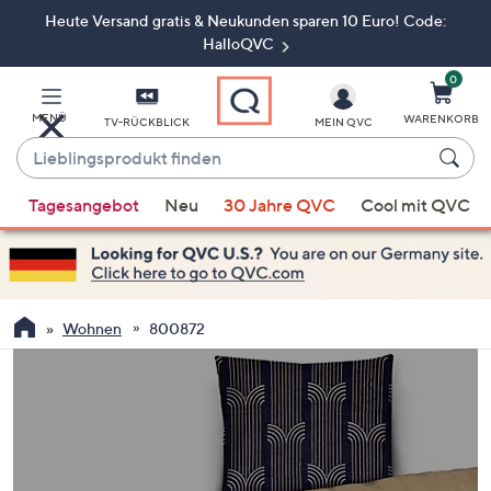
Heute Versand gratis & Neukunden sparen 10 Euro! Code:
Zum
Hauptinhalt
HalloQVC
springen
0
MENÜ
WARENKORB
TV-RÜCKBLICK
MEIN QVC
Lieblingsprodukt
finden
Wenn
Tagesangebot
Neu
30 Jahre QVC
Cool mit QVC
Vorschläge
verfügbar
sind,
verwenden
Sie
Wohnen
800872
die
Pfeiltasten
nach
oben
und
nach