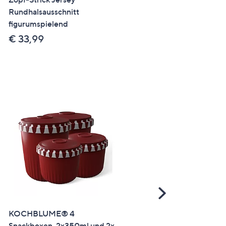
Rundhalsausschnitt
figurumspielend
figurumspielend
€ 33,99
€ 33,99
Scroll
Right
KOCHBLUME® 4
LITTLE ROSE 2 Entlastung
Snackboxen, 2x350ml und 2x
BHs Mikrofasermischung