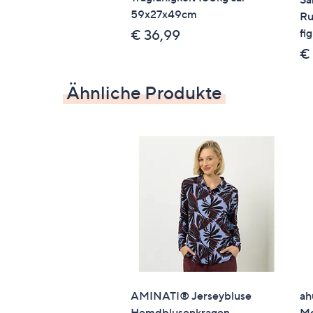
59x27x49cm
Ru
Dieser Artikel ist nicht an einen Paketshop o
fi
€ 36,99
€
Ähnliche Produkte
AMINATI® Jerseybluse
ah
Hemdblusenkragen
Mo