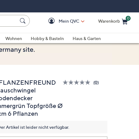
0
Mein QVC
Warenkorb
Einkaufswagen ist le
Wohnen
Hobby & Basteln
Haus & Garten
FLANZENFREUND
(0)
Bisher
lauschwingel
gibt
es
odendecker
keine
Bewertungen
mmergrün Topfgröße Ø
für
cm 6 Pflanzen
dieses
Produkt..
Link
er Artikel ist leider nicht verfügbar.
auf
derselben