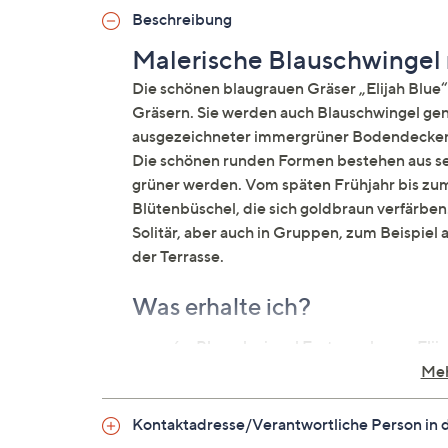
Beschreibung
Malerische Blauschwingel 
Die schönen blaugrauen Gräser „Elijah B
Gräsern. Sie werden auch Blauschwingel genan
ausgezeichneter immergrüner Bodendecker. D
Die schönen runden Formen bestehen aus sehr
grüner werden. Vom späten Frühjahr bis zu
Blütenbüschel, die sich goldbraun verfärben
Solitär, aber auch in Gruppen, zum Beispiel
der Terrasse.
Was erhalte ich?
6 x Blauschwingel Festuca glauca „Elij
Meh
Auf einen Blick
Kontaktadresse/Verantwortliche Person in 
Ziergras