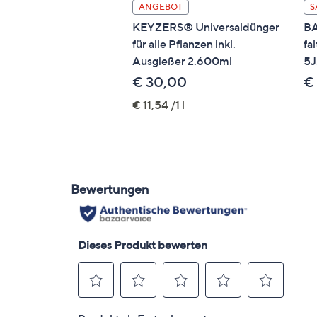
ANGEBOT
S
KEYZERS® Universaldünger
BA
für alle Pflanzen inkl.
fa
Ausgießer 2.600ml
5J
€ 30,00
€
€ 11,54 /1 l