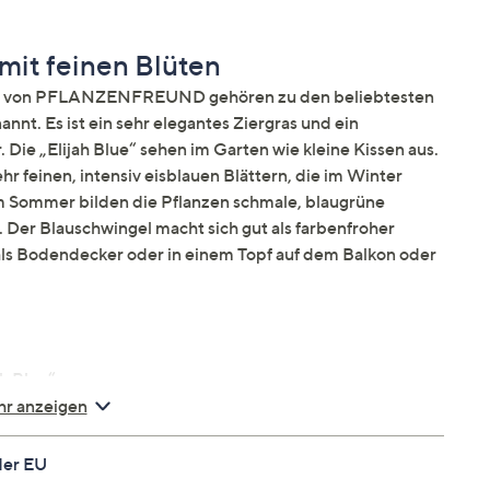
mit feinen Blüten
lue“ von PFLANZENFREUND gehören zu den beliebtesten
nt. Es ist ein sehr elegantes Ziergras und ein
ie „Elijah Blue“ sehen im Garten wie kleine Kissen aus.
 feinen, intensiv eisblauen Blättern, die im Winter
m Sommer bilden die Pflanzen schmale, blaugrüne
. Der Blauschwingel macht sich gut als farbenfroher
 als Bodendecker oder in einem Topf auf dem Balkon oder
ah Blue“
r anzeigen
der EU