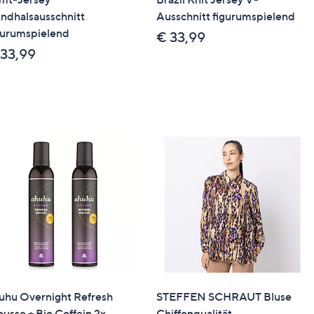
ndhalsausschnitt
Ausschnitt figurumspielend
der eine Packstation bestellbar.
gurumspielend
€ 33,99
 33,99
uhu Overnight Refresh
STEFFEN SCHRAUT Bluse
usse + Bio Coffein 2x
Chiffonqualität