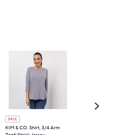
Scroll
Right
SALE
SALE
KIM & CO. Shirt, 3/4 Arm
VIA MILANO Bluse, 1/1-
Zopf-Strick Jersey
Schluppe Manschetten