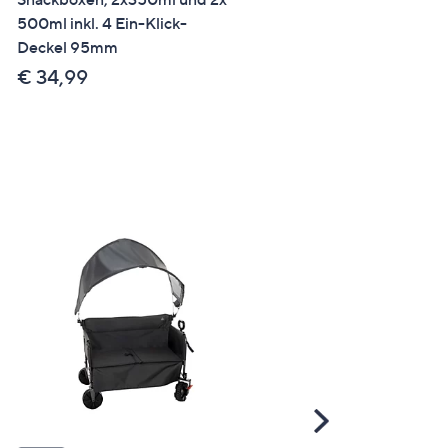
500ml inkl. 4 Ein-Klick-
Passform Lady 1x Spitze, 1
Deckel 95mm
Basic
€ 34,99
€ 59,99
Scroll
Right