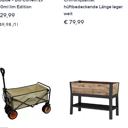
0ml lim Edition
hüftbedeckende Länge leger
weit
 29,99
€ 79,99
49,98 /1 l