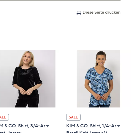
 als Bodendecker: ca. 20 cm
Diese Seite drucken
tbaren, gut durchlässigen Boden
weimal im Jahr die alten Blätter zu entfernen
ALE
SALE
M & CO. Shirt, 3/4-Arm
KIM & CO. Shirt, 1/4-Arm
mt-Jersey
Brazil Knit Jersey V-