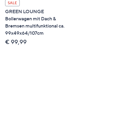
SALE
SALE
GREEN LOUNGE
GREEN LOUNGE
Bollerwagen mit Dach &
Pflanzgefäß für
Bremsen multifunktional ca.
Balkongeländer Akazienho
99x49x64/107cm
Stahl ca. 63x23x31cm
€ 99,99
€ 29,99