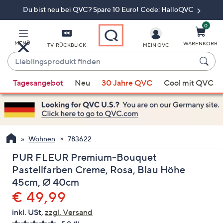
Du bist neu bei QVC? Spare 10 Euro! Code: HalloQVC
Zum
Hauptinhalt
springen
0
MENÜ
WARENKORB
TV-RÜCKBLICK
MEIN QVC
Lieblingsprodukt
finden
Wenn
Tagesangebot
Neu
30 Jahre QVC
Cool mit QVC
Vorschläge
verfügbar
sind,
verwenden
Sie
Wohnen
783622
die
PUR FLEUR Premium-Bouquet
Pfeiltasten
Pastellfarben Creme, Rosa, Blau Höhe
nach
45cm, Ø 40cm
oben
Gelöscht
€ 49,99
und
nach
inkl. USt,
zzgl. Versand
unten