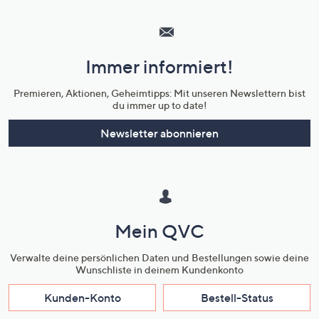
Hilfeseiten,
Service
und
Immer informiert!
Unternehmensinformationen
Premieren, Aktionen, Geheimtipps: Mit unseren Newslettern bist
du immer up to date!
Newsletter abonnieren
Mein QVC
Verwalte deine persönlichen Daten und Bestellungen sowie deine
Wunschliste in deinem Kundenkonto
Kunden-Konto
Bestell-Status