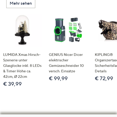
Mehr sehen
LUMIDA Xmas Hirsch-
GENIUS Nicer Dicer
KIPLING®
Szenerie unter
elektrischer
Organizertas
Glasglocke inkl. 8 LEDs
Gemüseschneider 10
Sicherheitsf
& Timer Höhe ca.
versch. Einsätze
Details
42cm, Ø 22cm
€ 99,99
€ 72,99
€ 39,99