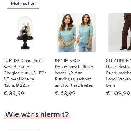
Mehr sehen
LUMIDA Xmas Hirsch-
DENIM & CO.
STRANDFEIN
Szenerie unter
Doppelpack Pullover
Hose, elastis
Glasglocke inkl. 8 LEDs
langer 1/2-Arm
Rundumdeh
& Timer Höhe ca.
Rundhalsausschnitt
Logo-Sticker
42cm, Ø 22cm
uni&Kontraststreifen
Bein
€ 39,99
€ 63,99
€ 109,99
Wie wär's hiermit?