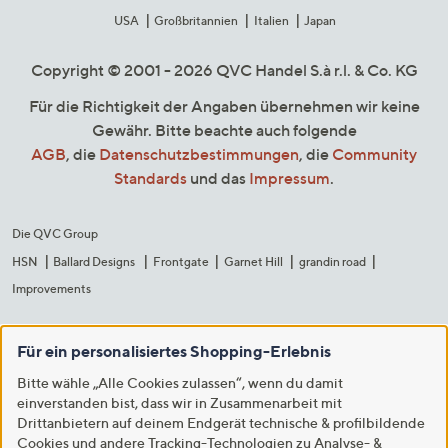
USA
Großbritannien
Italien
Japan
Copyright © 2001 - 2026 QVC Handel S.à r.l. & Co. KG
Für die Richtigkeit der Angaben übernehmen wir keine
Gewähr. Bitte beachte auch folgende
AGB
, die
Datenschutzbestimmungen
, die
Community
Standards
und das
Impressum
.
Die QVC Group
HSN
Ballard Designs
Frontgate
Garnet Hill
grandin road
Improvements
Für ein personalisiertes Shopping-Erlebnis
Bitte wähle „Alle Cookies zulassen“, wenn du damit
einverstanden bist, dass wir in Zusammenarbeit mit
Drittanbietern auf deinem Endgerät technische & profilbildende
Cookies und andere Tracking-Technologien zu Analyse- &