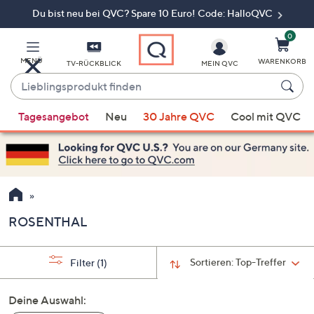
Du bist neu bei QVC? Spare 10 Euro! Code: HalloQVC
Zum
Hauptinhalt
springen
0
MENÜ
WARENKORB
TV-RÜCKBLICK
MEIN QVC
Lieblingsprodukt
finden
Wenn
Tagesangebot
Neu
30 Jahre QVC
Cool mit QVC
Vorschläge
verfügbar
sind,
verwenden
Sie
die
ROSENTHAL
Pfeiltasten
nach
oben
Sortieren:
Top-Treffer
Filter
(1)
und
nach
Deine Auswahl:
unten