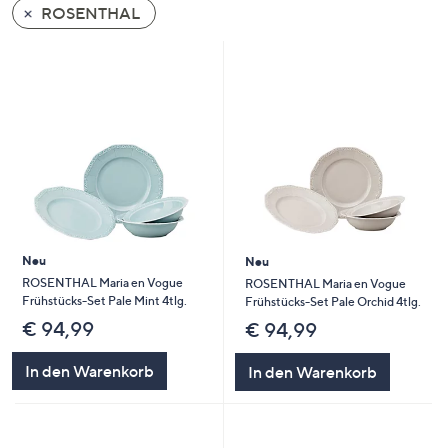
ROSENTHAL
oder
wischen
Sie
auf
Touch-
Geräten
nach
links
bzw.
rechts,
um
Neu
Neu
diese
ROSENTHAL Maria en Vogue
ROSENTHAL Maria en Vogue
Frühstücks-Set Pale Mint 4tlg.
Frühstücks-Set Pale Orchid 4tlg.
anzuzeigen.
€ 94,99
€ 94,99
In den Warenkorb
In den Warenkorb