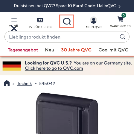
Du bist neu bei QVC? Spare 10 Euro! Code: HalloQVC
Zum
Hauptinhalt
springen
0
MENÜ
WARENKORB
TV-RÜCKBLICK
MEIN QVC
Lieblingsprodukt
finden
Wenn
Tagesangebot
Neu
30 Jahre QVC
Cool mit QVC
Vorschläge
verfügbar
sind,
verwenden
Sie
Technik
845042
die
Pfeiltasten
nach
oben
und
nach
unten