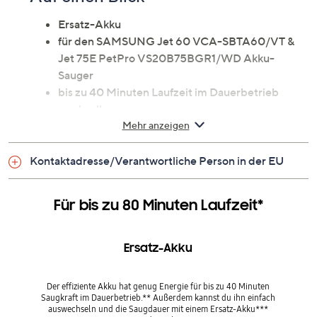
Ersatz-Akku
für den SAMSUNG Jet 60 VCA-SBTA60/VT &
Jet 75E PetPro VS20B75BGR1/WD Akku-
Sauger
bis zu 40 Minuten Laufzeit im Dauerbetrieb
wechselbar
Mehr anzeigen
1.800 mAh-Akku
21,6 Volt
Gewicht: 0,577 kg
Kontaktadresse/Verantwortliche Person in der EU
Maße
Für bis zu 80 Minuten Laufzeit*
(B x H x T) 77,8 x 131,2 x 40,9 mm
Ersatz-Akku
Bitte beachten
Der effiziente Akku hat genug Energie für bis zu 40 Minuten
Dieser Artikel kann nicht an einen Paketshop,
Saugkraft im Dauerbetrieb.** Außerdem kannst du ihn einfach
eine Packstation oder ins Ausland geliefert
auswechseln und die Saugdauer mit einem Ersatz-Akku***