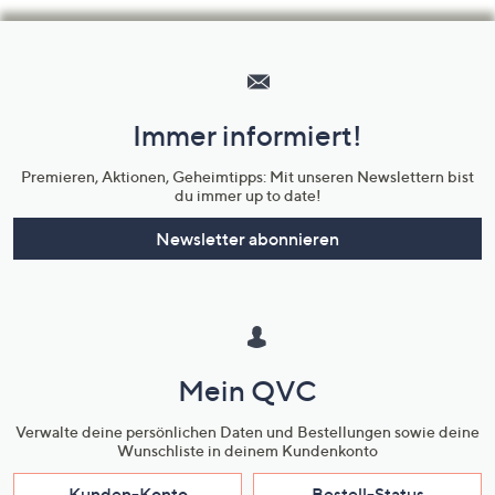
Hilfeseiten,
Service
und
Immer informiert!
Unternehmensinformationen
Premieren, Aktionen, Geheimtipps: Mit unseren Newslettern bist
du immer up to date!
Newsletter abonnieren
Mein QVC
Verwalte deine persönlichen Daten und Bestellungen sowie deine
Wunschliste in deinem Kundenkonto
Kunden-Konto
Bestell-Status