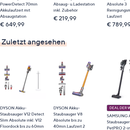
PowerDetect 70min
Absaug- u.Ladestation
Absolute 3
Akkulaufzeit mit
inkl. Zubehör
Reinigungs
Absaugstation
Laufzeit
€ 219,99
€ 649,99
€ 789,9
Zuletzt angesehen
DYSON Akku-
DYSON Akku-
DEAL DER 
Staubsauger V12 Detect
Staubsauger V8
SAMSUNG A
Slim Absolute inkl. V12
Absolute bis zu
Staubsauger
Floordock bis zu 60min
40min.Laufzeit 2
PetPRO 2-in