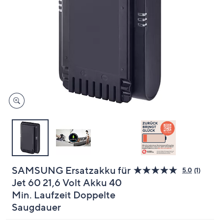
oder
wischen
Sie
auf
Touch-
Geräten
nach
links
bzw.
rechts,
um
diese
anzuzeigen.
SAMSUNG Ersatzakku für
5.0
(1)
Bewer
Jet 60 21,6 Volt Akku 40
lesen.
Link
Min. Laufzeit Doppelte
auf
dersel
Saugdauer
Seite.