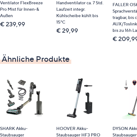
Ventilator FlexBreeze
Handventilator ca. 7 Std.
FALLER OS
Pro Mist für Innen-&
Laufzeit integr.
Sprachverstä
Außen
Kühlscheibe kühlt bis
tragbar, bis 
15°C
€ 239,99
AUX/Toslink
€ 29,99
bis zu 16h La
€ 209,9
Ähnliche Produkte
SHARK Akku-
HOOVER Akku-
DYSON Akk
Staubsauger
Staubsauger HF3 PRO
Staubsauger