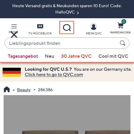
Heute Versand gratis & Neukunden sparen 10 Euro! Code:
Zum
Hauptinhalt
HalloQVC
springen
0
MENÜ
WARENKORB
TV-RÜCKBLICK
MEIN QVC
Lieblingsprodukt
finden
Wenn
Tagesangebot
Neu
30 Jahre QVC
Cool mit QVC
Vorschläge
verfügbar
sind,
verwenden
Sie
Beauty
286386
die
Pfeiltasten
nach
oben
und
nach