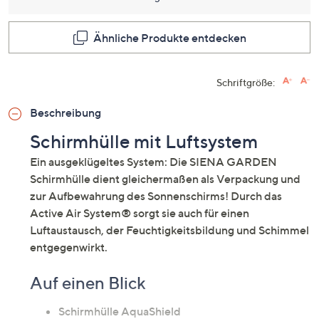
für
dieses
Produkt
Ähnliche Produkte entdecken
Link
auf
derselb
Seite.
Schriftgröße:
Beschreibung
Schirmhülle mit Luftsystem
Ein ausgeklügeltes System: Die SIENA GARDEN
Schirmhülle dient gleichermaßen als Verpackung und
zur Aufbewahrung des Sonnenschirms! Durch das
Active Air System® sorgt sie auch für einen
Luftaustausch, der Feuchtigkeitsbildung und Schimmel
entgegenwirkt.
Auf einen Blick
Schirmhülle AquaShield