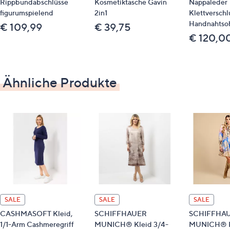
Rippbundabschlüsse
Kosmetiktasche Gavin
Nappaleder
figurumspielend
2in1
Klettverschl
GTIN: 4055938018524
Handnahtso
€ 109,99
€ 39,75
€ 120,0
Bitte beachten
Dieser Artikel kann nicht an einen HERMES Paketshop
geliefert werden.
Ähnliche Produkte
SALE
SALE
SALE
CASHMASOFT Kleid,
SCHIFFHAUER
SCHIFFHA
1/1-Arm Cashmeregriff
MUNICH® Kleid 3/4-
MUNICH® Kl