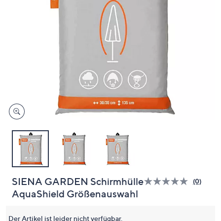
unten
oder
wischen
Sie
auf
Touch-
Geräten
nach
links
bzw.
rechts,
um
diese
anzuzeigen.
SIENA GARDEN Schirmhülle
(0)
Bisher
AquaShield Größenauswahl
gibt
es
keine
Bewert
Der Artikel ist leider nicht verfügbar.