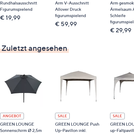
Rundhalsausschnitt
Arm V-Ausschnitt
Arm gesmok
Figurumspielend
Allover Druck
Ärmelsaum 
figurumspielend
Schleife
€ 19,99
figurumspie
€ 59,99
€ 29,99
Zuletzt angesehen
ANGEBOT
SALE
SALE
GREEN LOUNGE
GREEN LOUNGE Push
GREEN LOU
Sonnenschirm Ø 2,5m
Up-Pavillon inkl.
up-Faltpavil