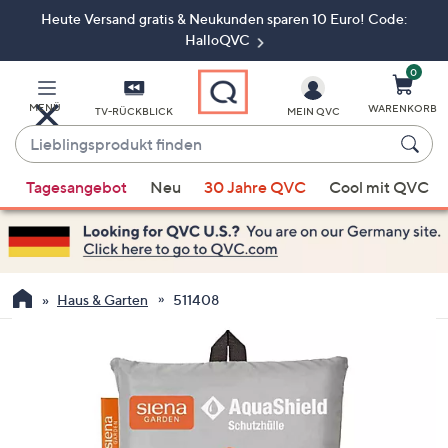
Heute Versand gratis & Neukunden sparen 10 Euro! Code:
Zum
Hauptinhalt
HalloQVC
springen
0
MENÜ
WARENKORB
TV-RÜCKBLICK
MEIN QVC
Lieblingsprodukt
finden
Wenn
Tagesangebot
Neu
30 Jahre QVC
Cool mit QVC
Vorschläge
verfügbar
sind,
verwenden
Sie
Haus & Garten
511408
die
Pfeiltasten
nach
oben
und
nach