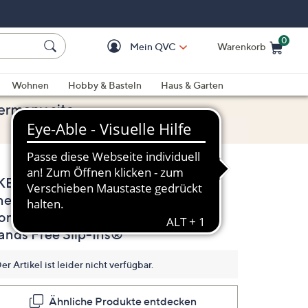
0
Mein QVC
Warenkorb
Einkaufswagen ist le
Wohnen
Hobby & Basteln
Haus & Garten
KECHERS Damen-
4.3
(4)
4
neaker Bobs Arch
Bewertungen
lesen.
omfort Materialmix
Link
auf
ands Free Slip-Ins®
derselben
Seite.
er Artikel ist leider nicht verfügbar.
Ähnliche Produkte entdecken