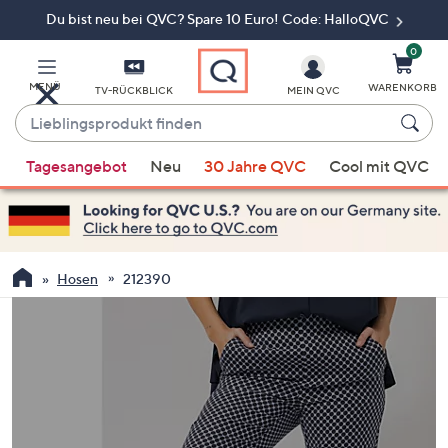
Du bist neu bei QVC? Spare 10 Euro! Code: HalloQVC
Zum
Hauptinhalt
springen
0
MENÜ
WARENKORB
TV-RÜCKBLICK
MEIN QVC
Lieblingsprodukt
finden
Wenn
Tagesangebot
Neu
30 Jahre QVC
Cool mit QVC
Vorschläge
verfügbar
sind,
verwenden
Sie
Hosen
212390
die
Pfeiltasten
nach
oben
und
nach
unten