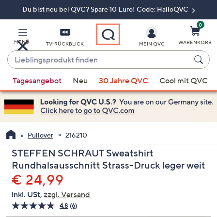
Du bist neu bei QVC? Spare 10 Euro! Code: HalloQVC
Zum
Hauptinhalt
springen
0
MENÜ
WARENKORB
TV-RÜCKBLICK
MEIN QVC
Lieblingsprodukt
finden
Wenn
Tagesangebot
Neu
30 Jahre QVC
Cool mit QVC
Vorschläge
verfügbar
sind,
verwenden
Sie
Pullover
216210
die
STEFFEN SCHRAUT Sweatshirt
Pfeiltasten
Rundhalsausschnitt Strass-Druck leger weit
nach
Gelöscht
€ 24,99
oben
und
inkl. USt,
zzgl. Versand
nach
4.8
(6)
6
unten