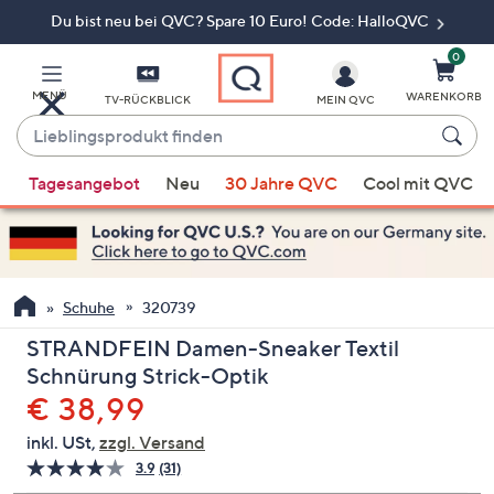
Du bist neu bei QVC? Spare 10 Euro! Code: HalloQVC
Zum
Hauptinhalt
springen
0
MENÜ
WARENKORB
TV-RÜCKBLICK
MEIN QVC
Lieblingsprodukt
finden
Wenn
Tagesangebot
Neu
30 Jahre QVC
Cool mit QVC
Vorschläge
verfügbar
sind,
verwenden
Sie
Schuhe
320739
die
STRANDFEIN Damen-Sneaker Textil
Pfeiltasten
Schnürung Strick-Optik
nach
Gelöscht
€ 38,99
oben
und
inkl. USt,
zzgl. Versand
nach
3.9
(31)
31
unten