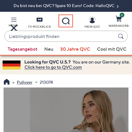
Du bist neu bei QVC? Spare 10 Euro! Code: HalloQVC
Zum
Hauptinhalt
springen
0
MENÜ
WARENKORB
TV-RÜCKBLICK
MEIN QVC
Lieblingsprodukt
finden
Wenn
Tagesangebot
Neu
30 Jahre QVC
Cool mit QVC
Vorschläge
verfügbar
sind,
verwenden
Sie
Pullover
213074
die
Pfeiltasten
nach
oben
und
nach
unten