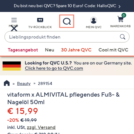
Du bist neu bei QVC? Spare 10 Euro! Code: HalloQVC
Zum
Hauptinhalt
springen
0
MENÜ
WARENKORB
TV-RÜCKBLICK
MEIN QVC
Lieblingsprodukt
finden
Wenn
Tagesangebot
Neu
30 Jahre QVC
Cool mit QVC
Vorschläge
verfügbar
sind,
verwenden
Sie
Beauty
289154
die
vitaform x ALMIVITAL pflegendes Fuß- &
Pfeiltasten
Nagelöl 50ml
nach
Gelöscht
€ 15,99
oben
und
-20%
€ 19,99
nach
inkl. USt,
zzgl. Versand
unten