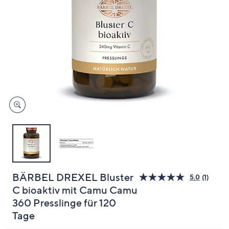
oder
wischen
Sie
auf
Touch-
Geräten
nach
links
bzw.
rechts,
um
diese
anzuzeigen.
BÄRBEL DREXEL Bluster
5.0
(1)
Bewer
C bioaktiv mit Camu Camu
lesen.
Link
360 Presslinge für 120
auf
dersel
Tage
Seite.