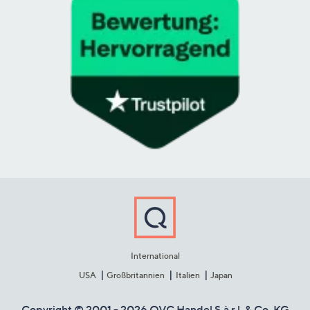
International
USA
Großbritannien
Italien
Japan
Copyright © 2001 - 2026 QVC Handel S.à r.l. & Co. KG