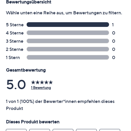
sind kein Ersatz für eine ausgewogene und
abwechslungsreiche Ernährung sowie eine gesunde
Lebensweise. Die angegebene empfohlene tägliche
Verzehrmenge darf nicht überschritten werden. Die
Produktverpackung und zugehörige Dokumente
enthalten möglicherweise Angaben, die über die auf
unserer Internetseite/telefonisch gemachten Angaben
hinaus gehen und/oder sich von ihnen unterscheiden.
Bitte lies daher vor Gebrauch der Ware stets sorgfältig
die Etiketten, Warnhinweise und Anleitungen, die
mitgeliefert werden.
Identifikationsnummer
GTIN: 4050838697640
Qualitätshinweise