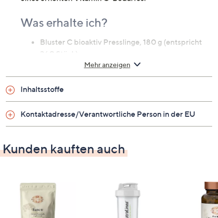
Was erhalte ich?
Bluster C bioaktiv Presslinge, 180 g (entspricht
360 Stück)
Mehr anzeigen
Informationen
Inhaltsstoffe
Vitamin C ist ein wichtiger Nährstoff, der
körpereigenen Abwehr. Es ist vor allem als
Kontaktadresse/Verantwortliche Person in der EU
Radikalfänger und Antioxidans bekannt. Vitamin
C trägt dazu bei, die Zellen vor oxidativem Stress
zu schützen. Zudem ist Vitamin C an zahlreichen
Kunden kauften auch
Stoffwechselvorgängen im Körper beteiligt. Es
trägt zur besseren Aufnahme von Eisen und zur
Regeneration der reduzierten Form von Vitamin
E bei. Des Weiteren ist Vitamin C wichtig für die
Bildung von Kollagen, einem Eiweißbestandteil
des Bindegewebes.