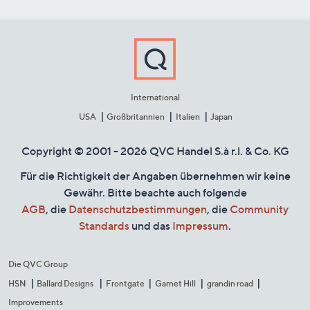
International
USA
Großbritannien
Italien
Japan
Copyright © 2001 - 2026 QVC Handel S.à r.l. & Co. KG
Für die Richtigkeit der Angaben übernehmen wir keine
Gewähr. Bitte beachte auch folgende
AGB
, die
Datenschutzbestimmungen
, die
Community
Standards
und das
Impressum
.
Die QVC Group
HSN
Ballard Designs
Frontgate
Garnet Hill
grandin road
Improvements