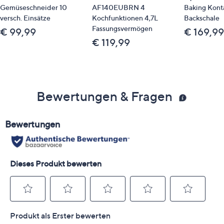
Gemüseschneider 10
AF140EUBRN 4
Baking Kontak
versch. Einsätze
Kochfunktionen 4,7L
Backschale
Fassungsvermögen
€ 99,99
€ 169,99
€ 119,99
Bewertungen & Fragen