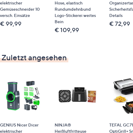
elektrischer
Hose, elastisch
Organizerta
Gemüseschneider 10
Rundumdehnbund
Sicherheitsf
versch. Einsätze
Logo-Stickerei weites
Details
Bein
€ 99,99
€ 72,99
€ 109,99
Zuletzt angesehen
GENIUS Nicer Dicer
NINJA®
TEFAL GC7
elektrischer
Heißluftfritteuse
OptiGrill+ S