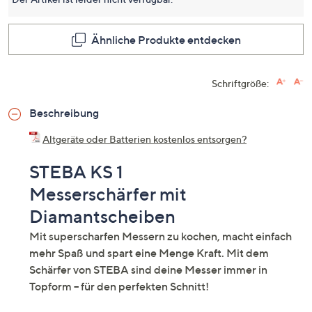
dieses
Produkt
Link
auf
Ähnliche Produkte entdecken
derselb
Seite.
Schriftgröße:
Beschreibung
Altgeräte oder Batterien kostenlos entsorgen?
STEBA KS 1
Messerschärfer mit
Diamantscheiben
Mit superscharfen Messern zu kochen, macht einfach
mehr Spaß und spart eine Menge Kraft. Mit dem
Schärfer von STEBA sind deine Messer immer in
Topform – für den perfekten Schnitt!