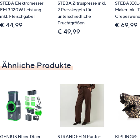
STEBA Elektromesser
STEBA Zitruspresse inkl.
STEBA XXL-
Identifikationsnummer
EM 3 120W Leistung
2 Presskegeln für
Maker inkl. 
inkl. Fleischgabel
unterschiedliche
Crêpeswend
GTIN: 4011833303196
Fruchtgrößen
€ 44,99
€ 69,99
€ 49,99
Bitte beachten
Dieser Artikel ist nicht an einen Paketshop, eine
Packstation oder ins Ausland lieferbar.
Ähnliche Produkte
GENIUS Nicer Dicer
STRANDFEIN Punto-
KIPLING®