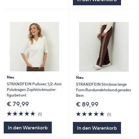
Neu
Neu
STRANDFEIN Pullover, 1/2-Arm
STRANDFEIN Strickose lange
Polokragen Zopfstrickmuster
Form Rundumdehnbund gerades
figurbetont
Bein
€ 79,99
€ 89,99
5.0
1
5.0
1
(1)
(1)
von
Bewertungen
von
Bewertungen
5
5
In den Warenkorb
In den Warenkorb