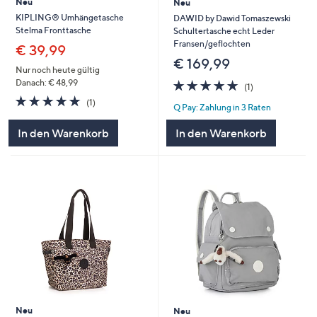
Neu
Neu
KIPLING® Umhängetasche
DAWID by Dawid Tomaszewski
Stelma Fronttasche
Schultertasche echt Leder
Fransen/geflochten
€ 39,99
€ 169,99
Nur noch heute gültig
5.0
1
Danach: € 48,99
(1)
von
Bewertungen
5.0
1
(1)
Q Pay: Zahlung in 3 Raten
5
von
Bewertungen
5
In den Warenkorb
In den Warenkorb
Neu
Neu