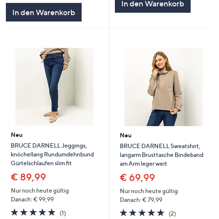
In den Warenkorb
5
In den Warenkorb
Neu
Neu
BRUCE DARNELL Jeggings,
BRUCE DARNELL Sweatshirt,
knöchellang Rundumdehnbund
langarm Brusttasche Bindeband
Gürtelschlaufen slim fit
am Arm leger weit
€ 89,99
€ 69,99
Nur noch heute gültig
Nur noch heute gültig
Danach: € 99,99
Danach: € 79,99
5.0
1
5.0
2
(1)
(2)
von
Bewertungen