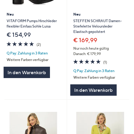
Neu
Neu
VITAFORM Pumps Hirschleder
STEFFEN SCHRAUT Damen-
flexibler Einfass Sohle Luisa
Stiefelette Veloursleder
Elastisch gepolstert
€ 154,99
€ 169,99
5.0
2
(2)
von
Bewertungen
Nur noch heute gültig
Q Pay: Zahlung in 3 Raten
5
Danach: € 179,99
Weitere Farben verfügbar
5.0
1
(1)
von
Bewertungen
Q Pay: Zahlung in 3 Raten
5
In den Warenkorb
Weitere Farben verfügbar
In den Warenkorb