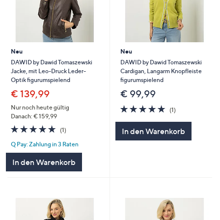
Neu
Neu
DAWID by Dawid Tomaszewski
DAWID by Dawid Tomaszewski
Jacke, mit Leo-Druck Leder-
Cardigan, Langarm Knopfleiste
Optik figurumspielend
figurumspielend
€ 139,99
€ 99,99
5.0
1
Nur noch heute gültig
(1)
von
Bewertungen
Danach: € 159,99
5
5.0
1
(1)
In den Warenkorb
von
Bewertungen
Q Pay: Zahlung in 3 Raten
5
In den Warenkorb