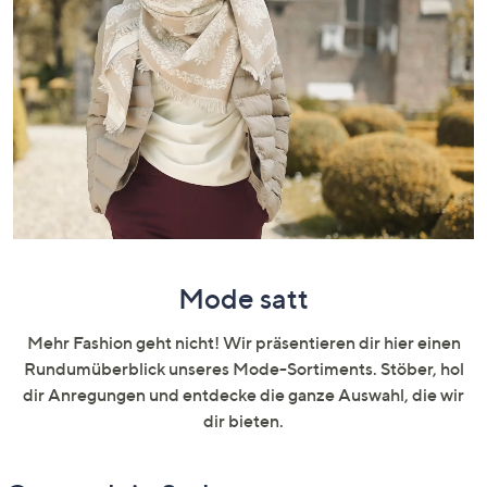
unten
oder
wischen
Sie
auf
Touch-
Geräten
nach
links
bzw.
rechts,
Mode satt
um
diese
Mehr Fashion geht nicht! Wir präsentieren dir hier einen
anzuzeigen.
Rundumüberblick unseres Mode-Sortiments. Stöber, hol
dir Anregungen und entdecke die ganze Auswahl, die wir
dir bieten.