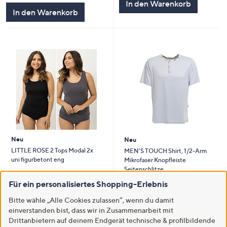
In den Warenkorb
In den Warenkorb
Neu
Neu
LITTLE ROSE 2 Tops Modal 2x
MEN'S TOUCH Shirt, 1/2-Arm
uni figurbetont eng
Mikrofaser Knopfleiste
Seitenschlitze
€ 37,99
€ 19,99
Für ein personalisiertes Shopping-Erlebnis
5.0
2
(2)
von
Bewertungen
5.0
1
Bitte wähle „Alle Cookies zulassen“, wenn du damit
(1)
Weitere Farben verfügbar
5
von
Bewertungen
einverstanden bist, dass wir in Zusammenarbeit mit
Weitere Farben verfügbar
5
Drittanbietern auf deinem Endgerät technische & profilbildende
In den Warenkorb