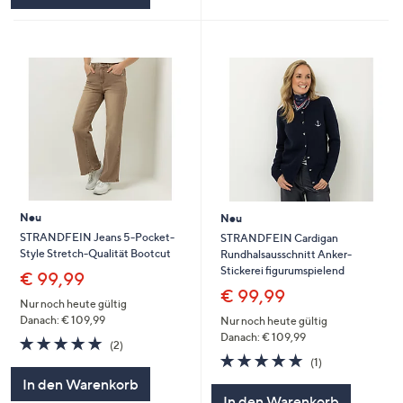
Neu
Neu
STRANDFEIN Jeans 5-Pocket-
STRANDFEIN Cardigan
Style Stretch-Qualität Bootcut
Rundhalsausschnitt Anker-
Stickerei figurumspielend
€ 99,99
€ 99,99
Nur noch heute gültig
Danach: € 109,99
Nur noch heute gültig
Danach: € 109,99
5.0
2
(2)
von
Bewertungen
5.0
1
(1)
5
von
Bewertungen
In den Warenkorb
5
In den Warenkorb