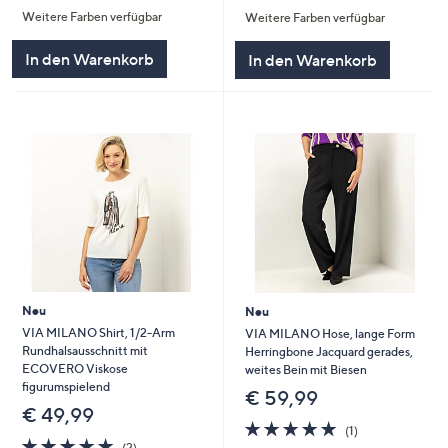
von
Bewertungen
Weitere Farben verfügbar
Weitere Farben verfügbar
5
5
In den Warenkorb
In den Warenkorb
Neu
Neu
VIA MILANO Shirt, 1/2-Arm
VIA MILANO Hose, lange Form
Rundhalsausschnitt mit
Herringbone Jacquard gerades,
ECOVERO Viskose
weites Bein mit Biesen
figurumspielend
€ 59,99
€ 49,99
5.0
1
(1)
5.0
2
von
Bewertungen
(2)