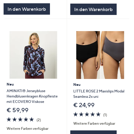
5
5
In den Warenkorb
In den Warenkorb
Neu
Neu
AMINATI® Jerseybluse
LITTLE ROSE 2 Maxislips Modal
Hemdblusenkragen Knopfleiste
Seamless 2x uni
mit ECOVERO Viskose
€ 24,99
€ 59,99
5.0
1
(1)
5.0
2
von
Bewertungen
(2)
Weitere Farben verfügbar
von
Bewertungen
5
Weitere Farben verfügbar
5