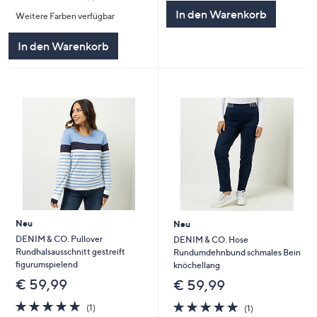
von
Bewertungen
5
In den Warenkorb
Weitere Farben verfügbar
5
In den Warenkorb
Neu
Neu
DENIM & CO. Pullover
DENIM & CO. Hose
Rundhalsausschnitt gestreift
Rundumdehnbund schmales Bein
figurumspielend
knöchellang
€ 59,99
€ 59,99
5.0
1
5.0
1
(1)
(1)
von
Bewertungen
von
Bewertungen