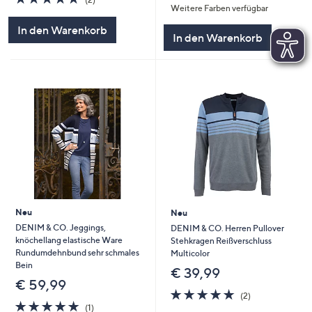
Weitere Farben verfügbar
von
Bewertungen
5
5
In den Warenkorb
In den Warenkorb
Neu
Neu
DENIM & CO. Jeggings,
DENIM & CO. Herren Pullover
knöchellang elastische Ware
Stehkragen Reißverschluss
Rundumdehnbund sehr schmales
Multicolor
Bein
€ 39,99
€ 59,99
5.0
2
(2)
5.0
1
von
Bewertungen
(1)