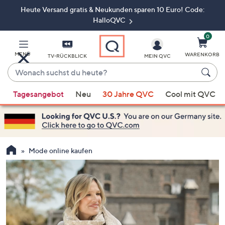
Heute Versand gratis & Neukunden sparen 10 Euro! Code:
Zum
Hauptinhalt
HalloQVC
springen
0
MENÜ
WARENKORB
TV-RÜCKBLICK
MEIN QVC
Wonach
suchst
Wenn
du
Tagesangebot
Neu
30 Jahre QVC
Cool mit QVC
Vorschläge
heute?
verfügbar
sind,
verwenden
Sie
Mode online kaufen
die
Pfeiltasten
nach
oben
und
nach