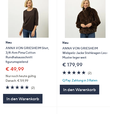
Neu
Neu
ANNA VON GRIESHEIM Shirt,
ANNA VON GRIESHEIM
3/4-Arm Pima Cotton
Webpelz-Jacke Stehkragen Leo-
Rundhalsausschnitt
Muster leger weit
figurumspielend
€ 179,99
€ 49,99
5.0
2
(2)
von
Bewertungen
Nur noch heute gültig
Q Pay: Zahlung in 3 Raten
5
Danach: € 59,99
5.0
2
(2)
In den Warenkorb
von
Bewertungen
5
In den Warenkorb