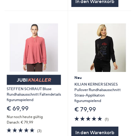
In den Warenkorb
Neu
JUBI
KNALLER
KILIAN KERNER SENSES
STEFFEN SCHRAUT Bluse
Pullover Rundhalsausschnitt
Rundhalsausschnitt Faltendetails
Strass-Applikation
figurumspielend
figurumspielend
€ 69,99
€ 79,99
Nur noch heute gültig
5.0
1
(1)
Danach: € 79,99
von
Bewertungen
5
5.0
3
(3)
In den Warenkorb
von
Bewertungen