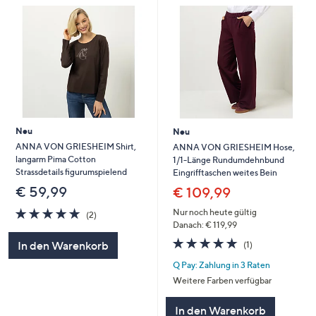
Neu
Neu
ANNA VON GRIESHEIM Shirt,
ANNA VON GRIESHEIM Hose,
langarm Pima Cotton
1/1-Länge Rundumdehnbund
Strassdetails figurumspielend
Eingrifftaschen weites Bein
€ 59,99
€ 109,99
5.0
2
Nur noch heute gültig
(2)
von
Bewertungen
Danach: € 119,99
5
5.0
1
In den Warenkorb
(1)
von
Bewertungen
Q Pay: Zahlung in 3 Raten
5
Weitere Farben verfügbar
In den Warenkorb