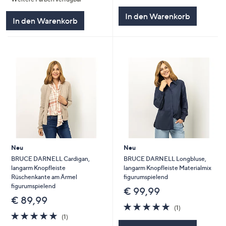
von
Bewertungen
5
In den Warenkorb
In den Warenkorb
Neu
Neu
BRUCE DARNELL Cardigan,
BRUCE DARNELL Longbluse,
langarm Knopfleiste
langarm Knopfleiste Materialmix
Rüschenkante am Ärmel
figurumspielend
figurumspielend
€ 99,99
€ 89,99
5.0
1
(1)
5.0
1
von
Bewertungen
(1)
von
Bewertungen
5