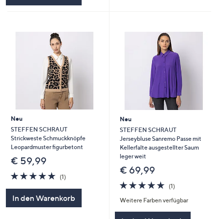
Neu
Neu
STEFFEN SCHRAUT
STEFFEN SCHRAUT
Strickweste Schmuckknöpfe
Jerseybluse Sanremo Passe mit
Leopardmuster figurbetont
Kellerfalte ausgestellter Saum
leger weit
€ 59,99
€ 69,99
5.0
1
(1)
von
Bewertungen
5.0
1
(1)
5
von
Bewertungen
In den Warenkorb
Weitere Farben verfügbar
5