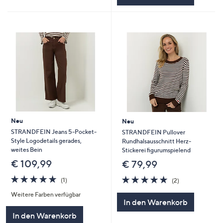
Neu
Neu
STRANDFEIN Jeans 5-Pocket-
STRANDFEIN Pullover
Style Logodetails gerades,
Rundhalsausschnitt Herz-
weites Bein
Stickerei figurumspielend
€ 109,99
€ 79,99
5.0
1
5.0
2
(1)
(2)
von
Bewertungen
von
Bewertungen
Weitere Farben verfügbar
5
5
In den Warenkorb
In den Warenkorb