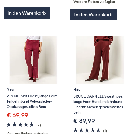
Weitere Farben verfügbar
von
Bewertungen
5
5
In den Warenkorb
In den Warenkorb
Neu
Neu
VIA MILANO Hose, lange Form
BRUCE DARNELL Sweathose,
Teildehnbund Veloursleder-
lange Form Rundumdehnbund
Optik ausgestelltes Bein
Eingrifftaschen gerades weites
Bein
€ 69,99
€ 89,99
5.0
2
(2)
von
Bewertungen
5.0
1
(1)
Weitere Farben verfügbar
5