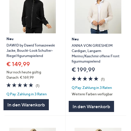
Neu
Neu
DAWID by Dawid Tomaszewski
ANNA VON GRIESHEIM
Jacke, Bouclé-Look Schulter-
Cardigan, Langarm
Riegel figurumspielend
Merino/Kaschmir offene Front
figurmumspielend
€ 149,99
€ 199,99
Nur noch heute gültig
5.0
1
Danach: € 169,99
(1)
von
Bewertungen
5.0
1
(1)
Q Pay: Zahlung in 3 Raten
5
von
Bewertungen
Weitere Farben verfügbar
Q Pay: Zahlung in 3 Raten
5
In den Warenkorb
In den Warenkorb