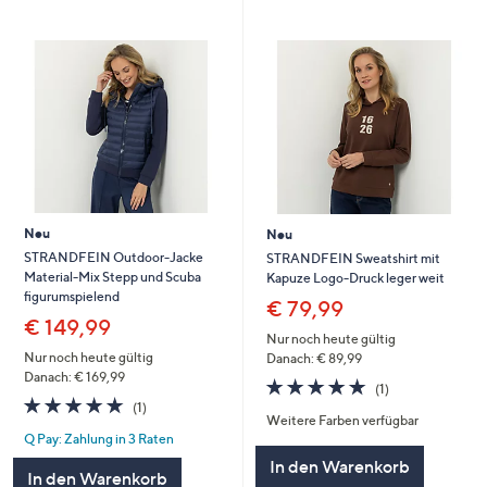
Neu
Neu
STRANDFEIN Outdoor-Jacke
STRANDFEIN Sweatshirt mit
Material-Mix Stepp und Scuba
Kapuze Logo-Druck leger weit
figurumspielend
€ 79,99
€ 149,99
Nur noch heute gültig
Nur noch heute gültig
Danach: € 89,99
Danach: € 169,99
5.0
1
(1)
5.0
1
von
Bewertungen
(1)
Weitere Farben verfügbar
von
Bewertungen
5
Q Pay: Zahlung in 3 Raten
5
In den Warenkorb
In den Warenkorb