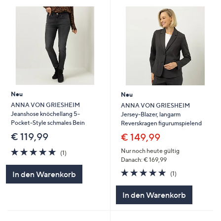
Neu
Neu
ANNA VON GRIESHEIM
ANNA VON GRIESHEIM
Jeanshose knöchellang 5-
Jersey-Blazer, langarm
Pocket-Style schmales Bein
Reverskragen figurumspielend
€ 119,99
€ 149,99
5.0
1
Nur noch heute gültig
(1)
von
Bewertungen
Danach: € 169,99
5
5.0
1
In den Warenkorb
(1)
von
Bewertungen
5
In den Warenkorb