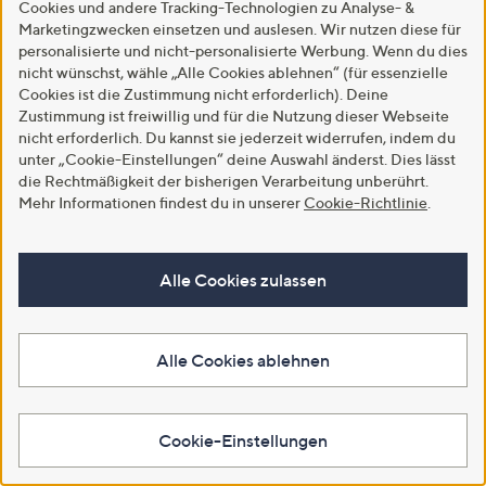
Cookies und andere Tracking-Technologien zu Analyse- &
In den Warenkorb
Marketingzwecken einsetzen und auslesen. Wir nutzen diese für
personalisierte und nicht-personalisierte Werbung. Wenn du dies
nicht wünschst, wähle „Alle Cookies ablehnen“ (für essenzielle
Cookies ist die Zustimmung nicht erforderlich). Deine
Zustimmung ist freiwillig und für die Nutzung dieser Webseite
nicht erforderlich. Du kannst sie jederzeit widerrufen, indem du
unter „Cookie-Einstellungen“ deine Auswahl änderst. Dies lässt
die Rechtmäßigkeit der bisherigen Verarbeitung unberührt.
Mehr Informationen findest du in unserer
Cookie-Richtlinie
.
Alle Cookies zulassen
Neu
Neu
LITTLE ROSE Cardigan, 3/4-Arm
STEFFEN SCHRAUT
Mikrofaser offene Front uni
Longcardigan V-Ausschnitt
Leistentaschen leger weit
Alle Cookies ablehnen
€ 19,99
€ 99,99
5.0
1
(1)
von
Bewertungen
4.8
4
(4)
Weitere Farben verfügbar
5
von
Bewertungen
Cookie-Einstellungen
Weitere Farben verfügbar
5
In den Warenkorb