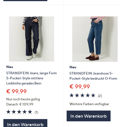
Neu
Neu
STRANDFEIN Jeans, lange Form
STRANDFEIN Jeanshose 5-
5-Pocket-Style mittlere
Pocket-Style bedruckt O-Form
Leibhöhe gerades Bein
€ 99,99
€ 99,99
5.0
2
(2)
von
Bewertungen
Nur noch heute gültig
Weitere Farben verfügbar
5
Danach: € 109,99
5.0
1
(1)
In den Warenkorb
von
Bewertungen
5
In den Warenkorb