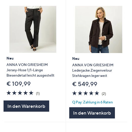
Neu
Neu
ANNA VON GRIESHEIM
ANNA VON GRIESHEIM
Jersey-Hose 1/1-Länge
Lederjacke Ziegenvelour
Biesendetail leicht ausgestellt
Stehkragen leger weit
€ 109,99
€ 549,99
5.0
1
5.0
2
(1)
(2)
von
Bewertungen
von
Bewertungen
Q Pay: Zahlung in 6 Raten
5
5
In den Warenkorb
In den Warenkorb