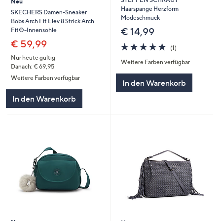
Neu
Haarspange Herzform
SKECHERS Damen-Sneaker
Modeschmuck
Bobs Arch Fit Elev 8 Strick Arch
€ 14,99
Fit®-Innensohle
€ 59,99
5.0
1
(1)
von
Bewertungen
Nur heute gültig
Weitere Farben verfügbar
5
Danach: € 69,95
Weitere Farben verfügbar
In den Warenkorb
In den Warenkorb