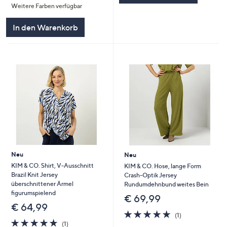
Weitere Farben verfügbar
5
In den Warenkorb
Neu
Neu
KIM & CO. Shirt, V-Ausschnitt
KIM & CO. Hose, lange Form
Brazil Knit Jersey
Crash-Optik Jersey
überschnittener Ärmel
Rundumdehnbund weites Bein
figurumspielend
€ 69,99
€ 64,99
5.0
1
(1)
5.0
1
von
Bewertungen
(1)