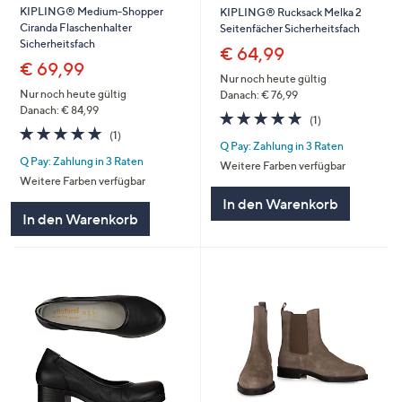
KIPLING® Medium-Shopper
KIPLING® Rucksack Melka 2
Ciranda Flaschenhalter
Seitenfächer Sicherheitsfach
Sicherheitsfach
€ 64,99
€ 69,99
Nur noch heute gültig
Nur noch heute gültig
Danach: € 76,99
Danach: € 84,99
5.0
1
(1)
5.0
1
von
Bewertungen
(1)
Q Pay: Zahlung in 3 Raten
von
Bewertungen
5
Q Pay: Zahlung in 3 Raten
5
Weitere Farben verfügbar
Weitere Farben verfügbar
In den Warenkorb
In den Warenkorb