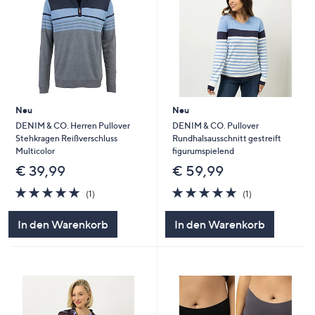
Neu
Neu
DENIM & CO. Herren Pullover
DENIM & CO. Pullover
Stehkragen Reißverschluss
Rundhalsausschnitt gestreift
Multicolor
figurumspielend
€ 39,99
€ 59,99
5.0
1
5.0
1
(1)
(1)
von
Bewertungen
von
Bewertungen
5
5
In den Warenkorb
In den Warenkorb