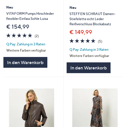
Neu
Neu
VITAFORM Pumps Hirschleder
STEFFEN SCHRAUT Damen-
flexibler Einfass Sohle Luisa
Stiefelette echt Leder
Reißverschluss Blockabsatz
€ 154,99
€ 149,99
5.0
2
(2)
von
Bewertungen
5.0
5
(5)
Q Pay: Zahlung in 3 Raten
5
von
Bewertungen
Q Pay: Zahlung in 3 Raten
5
Weitere Farben verfügbar
Weitere Farben verfügbar
In den Warenkorb
In den Warenkorb