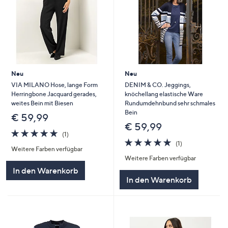
Neu
Neu
VIA MILANO Hose, lange Form
DENIM & CO. Jeggings,
Herringbone Jacquard gerades,
knöchellang elastische Ware
weites Bein mit Biesen
Rundumdehnbund sehr schmales
Bein
€ 59,99
€ 59,99
5.0
1
(1)
von
Bewertungen
5.0
1
(1)
Weitere Farben verfügbar
5
von
Bewertungen
Weitere Farben verfügbar
5
In den Warenkorb
In den Warenkorb