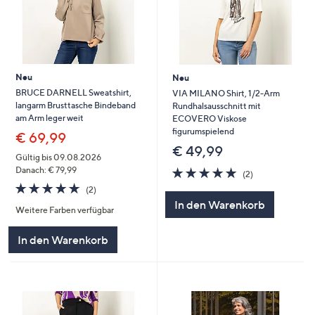
Neu
Neu
BRUCE DARNELL Sweatshirt,
VIA MILANO Shirt, 1/2-Arm
langarm Brusttasche Bindeband
Rundhalsausschnitt mit
am Arm leger weit
ECOVERO Viskose
figurumspielend
€ 69,99
€ 49,99
Gültig bis 09.08.2026
5.0
2
Danach: € 79,99
(2)
von
Bewertungen
5.0
2
(2)
5
von
Bewertungen
In den Warenkorb
Weitere Farben verfügbar
5
In den Warenkorb