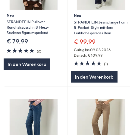
Neu
Neu
STRANDFEIN Pullover
STRANDFEIN Jeans, lange Form
Rundhalsausschnitt Herz-
5-Pocket-Style mittlere
Stickerei figurumspielend
Leibhöhe gerades Bein
€ 79,99
€ 99,99
5.0
2
Gültig bis 09.08.2026
(2)
von
Bewertungen
Danach: € 109,99
5
5.0
1
In den Warenkorb
(1)
von
Bewertungen
5
In den Warenkorb