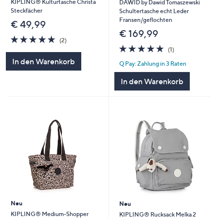
KIPLING® Kulturtasche Christa
DAWID by Dawid Tomaszewski
Steckfächer
Schultertasche echt Leder
Fransen/geflochten
€ 49,99
€ 169,99
5.0
2
(2)
von
Bewertungen
5.0
1
(1)
5
von
Bewertungen
In den Warenkorb
Q Pay: Zahlung in 3 Raten
5
In den Warenkorb
Neu
Neu
KIPLING® Medium-Shopper
KIPLING® Rucksack Melka 2