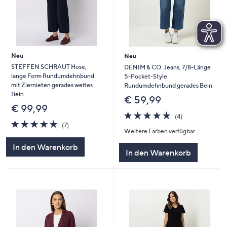
Neu
Neu
STEFFEN SCHRAUT Hose,
DENIM & CO. Jeans, 7/8-Länge
lange Form Rundumdehnbund
5-Pocket-Style
mit Ziernieten gerades weites
Rundumdehnbund gerades Bein
Bein
€ 59,99
€ 99,99
4.8
4
(4)
4.9
7
von
Bewertungen
(7)
Weitere Farben verfügbar
von
Bewertungen
5
5
In den Warenkorb
In den Warenkorb