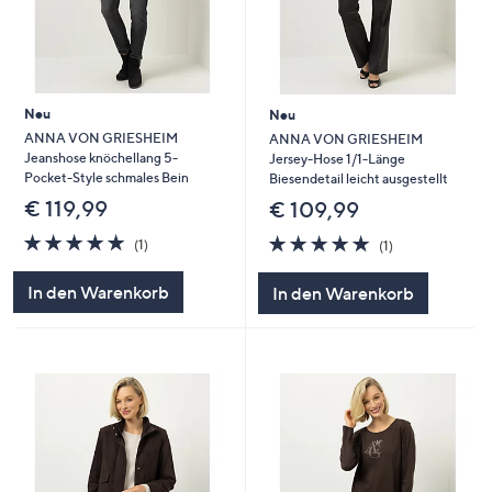
Neu
Neu
ANNA VON GRIESHEIM
ANNA VON GRIESHEIM
Jeanshose knöchellang 5-
Jersey-Hose 1/1-Länge
Pocket-Style schmales Bein
Biesendetail leicht ausgestellt
€ 119,99
€ 109,99
5.0
1
5.0
1
(1)
(1)
von
Bewertungen
von
Bewertungen
5
5
In den Warenkorb
In den Warenkorb