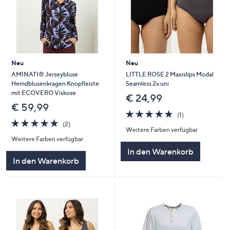
Neu
Neu
AMINATI® Jerseybluse
LITTLE ROSE 2 Maxislips Modal
Hemdblusenkragen Knopfleiste
Seamless 2x uni
mit ECOVERO Viskose
€ 24,99
€ 59,99
5.0
1
(1)
5.0
2
von
Bewertungen
(2)
Weitere Farben verfügbar
von
Bewertungen
5
Weitere Farben verfügbar
5
In den Warenkorb
In den Warenkorb