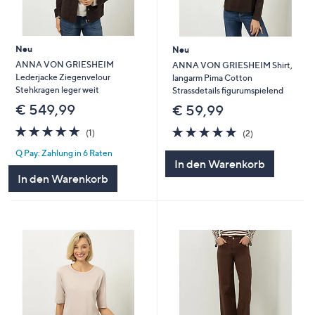
Neu
Neu
ANNA VON GRIESHEIM
ANNA VON GRIESHEIM Shirt,
Lederjacke Ziegenvelour
langarm Pima Cotton
Stehkragen leger weit
Strassdetails figurumspielend
€ 549,99
€ 59,99
5.0
1
5.0
2
(1)
(2)
von
Bewertungen
von
Bewertungen
Q Pay: Zahlung in 6 Raten
5
5
In den Warenkorb
In den Warenkorb