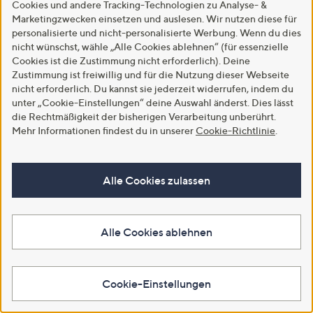
Cookies und andere Tracking-Technologien zu Analyse- &
Marketingzwecken einsetzen und auslesen. Wir nutzen diese für
personalisierte und nicht-personalisierte Werbung. Wenn du dies
nicht wünschst, wähle „Alle Cookies ablehnen“ (für essenzielle
Cookies ist die Zustimmung nicht erforderlich). Deine
Zustimmung ist freiwillig und für die Nutzung dieser Webseite
nicht erforderlich. Du kannst sie jederzeit widerrufen, indem du
Neu
Neu
unter „Cookie-Einstellungen“ deine Auswahl änderst. Dies lässt
CLUB OF COMFORT®
VIA MILANO Kurzmantel
die Rechtmäßigkeit der bisherigen Verarbeitung unberührt.
Jeanshose Texx 5-Pocket-Style
Veloursleder-Optik Länge 85cm
Mehr Informationen findest du in unserer
Cookie-Richtlinie
.
Komfortbund High-Stretch
figurumspielend
€ 109,95
€ 109,99
4.3
13
4.2
8
(13)
(8)
Alle Cookies zulassen
von
Bewertungen
von
Bewertungen
Weitere Farben verfügbar
Weitere Farben verfügbar
5
5
In den Warenkorb
In den Warenkorb
Alle Cookies ablehnen
Cookie-Einstellungen