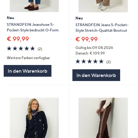
Neu
Neu
STRANDFEIN Jeanshose 5-
STRANDFEIN Jeans 5-Pocket-
Pocket-Style bedruckt O-Form
Style Stretch-Qualität Bootcut
€ 99,99
€ 99,99
5.0
2
Gültig bis 09.08.2026
(2)
von
Bewertungen
Danach: € 109,99
Weitere Farben verfügbar
5
5.0
2
(2)
von
Bewertungen
In den Warenkorb
5
In den Warenkorb