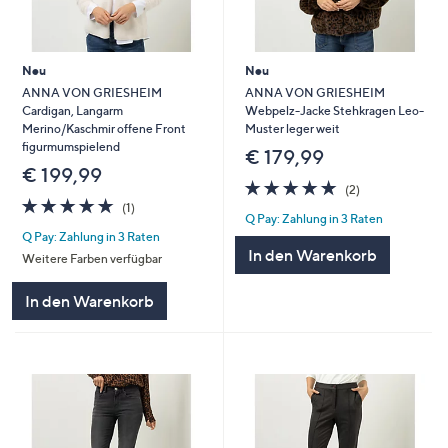
Neu
Neu
ANNA VON GRIESHEIM
ANNA VON GRIESHEIM
Cardigan, Langarm
Webpelz-Jacke Stehkragen Leo-
Merino/Kaschmir offene Front
Muster leger weit
figurmumspielend
€ 179,99
€ 199,99
5.0
2
(2)
5.0
1
von
Bewertungen
(1)
Q Pay: Zahlung in 3 Raten
von
Bewertungen
5
Q Pay: Zahlung in 3 Raten
5
In den Warenkorb
Weitere Farben verfügbar
In den Warenkorb