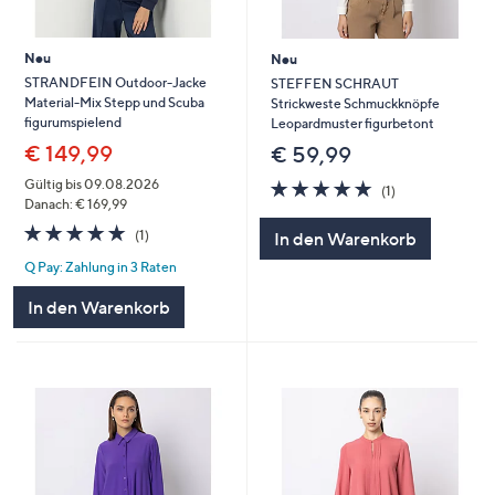
Neu
Neu
STRANDFEIN Outdoor-Jacke
STEFFEN SCHRAUT
Material-Mix Stepp und Scuba
Strickweste Schmuckknöpfe
figurumspielend
Leopardmuster figurbetont
€ 149,99
€ 59,99
5.0
1
Gültig bis 09.08.2026
(1)
von
Bewertungen
Danach: € 169,99
5
5.0
1
(1)
In den Warenkorb
von
Bewertungen
Q Pay: Zahlung in 3 Raten
5
In den Warenkorb