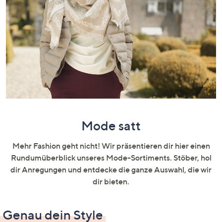
oder
wischen
Sie
auf
Touch-
Geräten
nach
links
bzw.
rechts,
Mode satt
um
diese
Mehr Fashion geht nicht! Wir präsentieren dir hier einen
anzuzeigen.
Rundumüberblick unseres Mode-Sortiments. Stöber, hol
dir Anregungen und entdecke die ganze Auswahl, die wir
dir bieten.
Genau dein Style