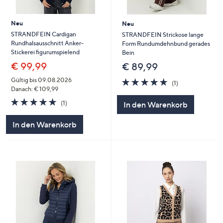
Neu
Neu
STRANDFEIN Cardigan
STRANDFEIN Strickose lange
Rundhalsausschnitt Anker-
Form Rundumdehnbund gerades
Stickerei figurumspielend
Bein
€ 99,99
€ 89,99
5.0
1
Gültig bis 09.08.2026
(1)
von
Bewertungen
Danach: € 109,99
5
5.0
1
(1)
In den Warenkorb
von
Bewertungen
5
In den Warenkorb