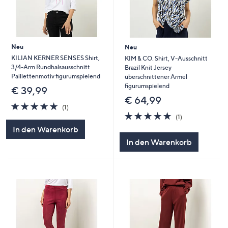
Neu
Neu
KILIAN KERNER SENSES Shirt,
KIM & CO. Shirt, V-Ausschnitt
3/4-Arm Rundhalsausschnitt
Brazil Knit Jersey
Paillettenmotiv figurumspielend
überschnittener Ärmel
figurumspielend
€ 39,99
€ 64,99
5.0
1
(1)
von
Bewertungen
5.0
1
(1)
5
von
Bewertungen
In den Warenkorb
5
In den Warenkorb