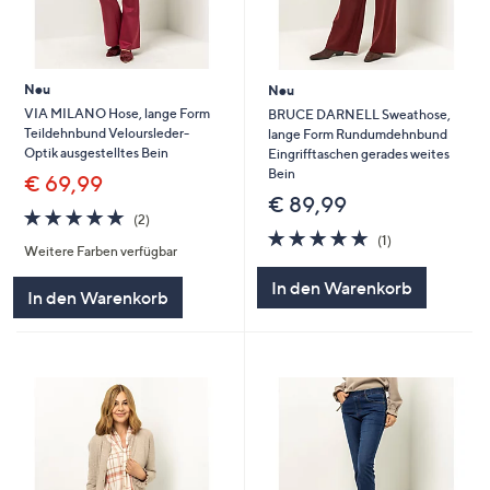
Neu
Neu
VIA MILANO Hose, lange Form
BRUCE DARNELL Sweathose,
Teildehnbund Veloursleder-
lange Form Rundumdehnbund
Optik ausgestelltes Bein
Eingrifftaschen gerades weites
Bein
€ 69,99
€ 89,99
5.0
2
(2)
von
Bewertungen
5.0
1
(1)
Weitere Farben verfügbar
5
von
Bewertungen
5
In den Warenkorb
In den Warenkorb