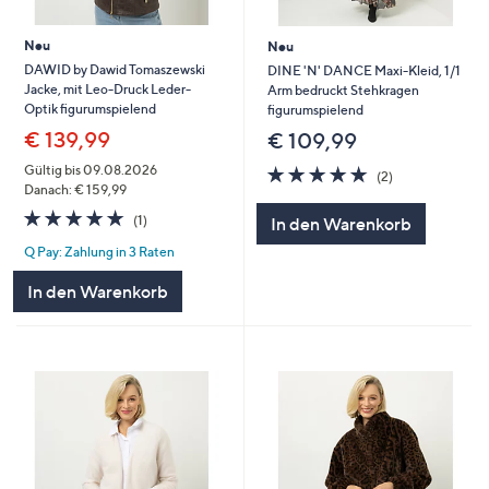
Neu
Neu
DAWID by Dawid Tomaszewski
DINE 'N' DANCE Maxi-Kleid, 1/1
Jacke, mit Leo-Druck Leder-
Arm bedruckt Stehkragen
Optik figurumspielend
figurumspielend
€ 139,99
€ 109,99
5.0
2
Gültig bis 09.08.2026
(2)
von
Bewertungen
Danach: € 159,99
5
5.0
1
(1)
In den Warenkorb
von
Bewertungen
Q Pay: Zahlung in 3 Raten
5
In den Warenkorb