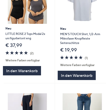
Neu
Neu
LITTLE ROSE 2 Tops Modal 2x
MEN'S TOUCH Shirt, 1/2-Arm
uni figurbetont eng
Mikrofaser Knopfleiste
Seitenschlitze
€ 37,99
€ 19,99
5.0
2
(2)
von
Bewertungen
5.0
1
(1)
Weitere Farben verfügbar
5
von
Bewertungen
Weitere Farben verfügbar
5
In den Warenkorb
In den Warenkorb