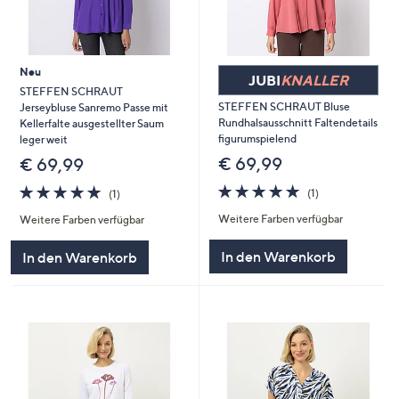
Neu
JUBI
KNALLER
STEFFEN SCHRAUT
STEFFEN SCHRAUT Bluse
Jerseybluse Sanremo Passe mit
Rundhalsausschnitt Faltendetails
Kellerfalte ausgestellter Saum
figurumspielend
leger weit
€ 69,99
€ 69,99
5.0
1
5.0
1
(1)
(1)
von
Bewertungen
von
Bewertungen
Weitere Farben verfügbar
5
Weitere Farben verfügbar
5
In den Warenkorb
In den Warenkorb