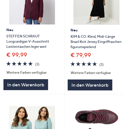
Neu
Neu
STEFFEN SCHRAUT
KIM & CO. Kleid, Midi-Länge
Longcardigan V-Ausschnitt
Brazil Knit Jersey Eingrifftaschen
Leistentaschen leger weit
figurumspielend
€ 99,99
€ 79,99
4.7
3
4.7
3
(3)
(3)
von
Bewertungen
von
Bewertungen
Weitere Farben verfügbar
Weitere Farben verfügbar
5
5
In den Warenkorb
In den Warenkorb