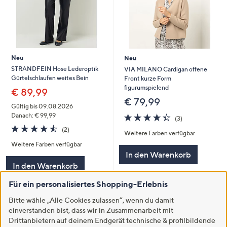
Neu
Neu
STRANDFEIN Hose Lederoptik
VIA MILANO Cardigan offene
Gürtelschlaufen weites Bein
Front kurze Form
figurumspielend
€ 89,99
€ 79,99
Gültig bis 09.08.2026
4.3
3
Danach: € 99,99
(3)
von
Bewertungen
4.5
2
(2)
Weitere Farben verfügbar
5
von
Bewertungen
Weitere Farben verfügbar
5
In den Warenkorb
In den Warenkorb
Für ein personalisiertes Shopping-Erlebnis
Bitte wähle „Alle Cookies zulassen“, wenn du damit
einverstanden bist, dass wir in Zusammenarbeit mit
Drittanbietern auf deinem Endgerät technische & profilbildende