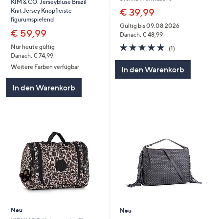
KIM & CO. Jerseybluse Brazil
€ 39,99
Knit Jersey Knopfleiste
figurumspielend
Gültig bis 09.08.2026
€ 59,99
Danach: € 48,99
5.0
1
Nur heute gültig
(1)
von
Bewertungen
Danach: € 74,99
5
Weitere Farben verfügbar
In den Warenkorb
In den Warenkorb
Neu
Neu