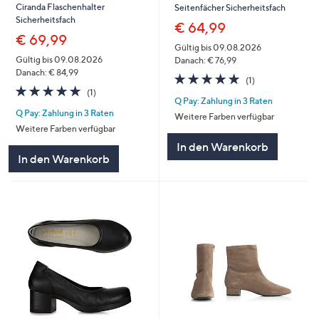
Ciranda Flaschenhalter
Seitenfächer Sicherheitsfach
Sicherheitsfach
€ 64,99
€ 69,99
Gültig bis 09.08.2026
Gültig bis 09.08.2026
Danach: € 76,99
Danach: € 84,99
5.0
1
(1)
5.0
1
von
Bewertungen
(1)
Q Pay: Zahlung in 3 Raten
von
Bewertungen
5
Q Pay: Zahlung in 3 Raten
5
Weitere Farben verfügbar
Weitere Farben verfügbar
In den Warenkorb
In den Warenkorb