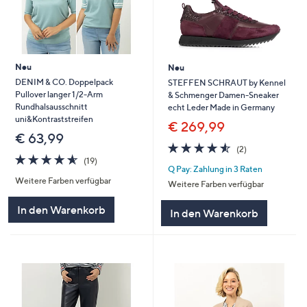
Neu
Neu
DENIM & CO. Doppelpack
STEFFEN SCHRAUT by Kennel
Pullover langer 1/2-Arm
& Schmenger Damen-Sneaker
Rundhalsausschnitt
echt Leder Made in Germany
uni&Kontraststreifen
€ 269,99
€ 63,99
4.5
2
(2)
4.5
19
von
Bewertungen
(19)
Q Pay: Zahlung in 3 Raten
von
Bewertungen
5
Weitere Farben verfügbar
5
Weitere Farben verfügbar
In den Warenkorb
In den Warenkorb