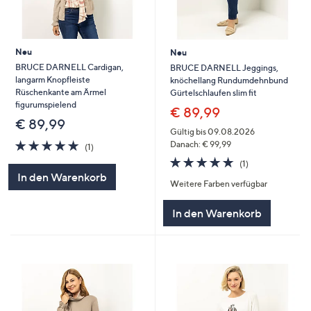
Neu
Neu
BRUCE DARNELL Cardigan,
BRUCE DARNELL Jeggings,
langarm Knopfleiste
knöchellang Rundumdehnbund
Rüschenkante am Ärmel
Gürtelschlaufen slim fit
figurumspielend
€ 89,99
€ 89,99
Gültig bis 09.08.2026
5.0
1
Danach: € 99,99
(1)
von
Bewertungen
5.0
1
(1)
5
von
Bewertungen
In den Warenkorb
Weitere Farben verfügbar
5
In den Warenkorb