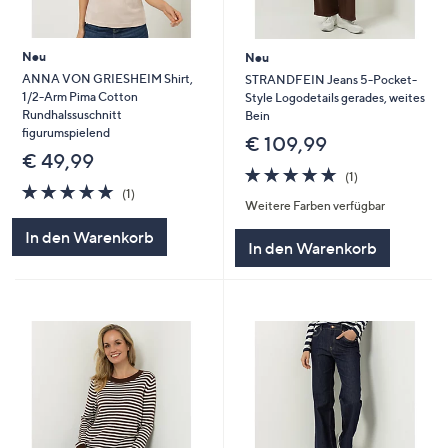
Neu
Neu
ANNA VON GRIESHEIM Shirt,
STRANDFEIN Jeans 5-Pocket-
1/2-Arm Pima Cotton
Style Logodetails gerades, weites
Rundhalssuschnitt
Bein
figurumspielend
€ 109,99
€ 49,99
5.0
1
(1)
5.0
1
von
Bewertungen
(1)
Weitere Farben verfügbar
von
Bewertungen
5
5
In den Warenkorb
In den Warenkorb