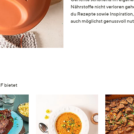
e
Nährstoffe nicht verloren gehe
f
du Rezepte sowie Inspiration
ouch-
auch möglichst genussvoll nut
eräten
ach
nks
zw.
chts,
m
ese
zuzeigen.
F bietet