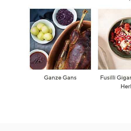
Ganze Gans
Fusilli Gig
Her
Hilfeseiten,