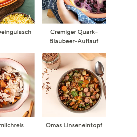
eingulasch
Cremiger Quark-
Blaubeer-Auflauf
ilchreis
Omas Linseneintopf