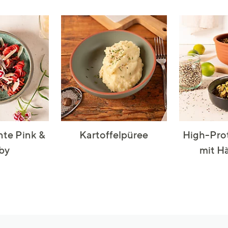
ante Pink &
Kartoffelpüree
High-Pro
by
mit H