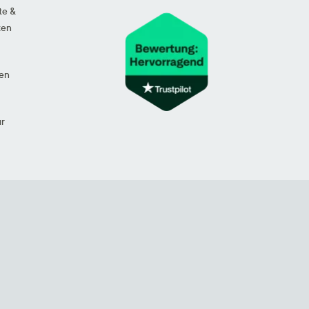
te &
ten
en
ur