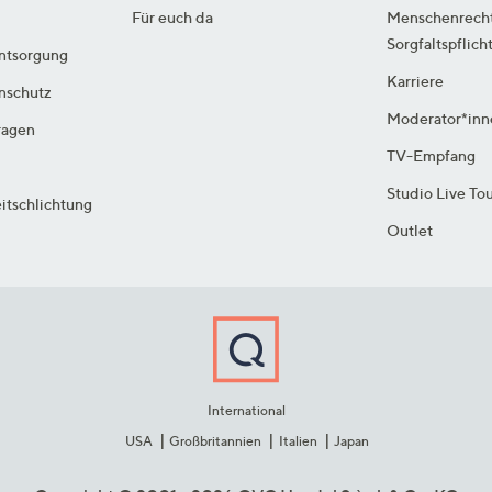
Für euch da
Menschenrech
Sorgfaltspflich
ntsorgung
Karriere
enschutz
Moderator*inn
ragen
TV-Empfang
Studio Live To
itschlichtung
Outlet
International
USA
Großbritannien
Italien
Japan