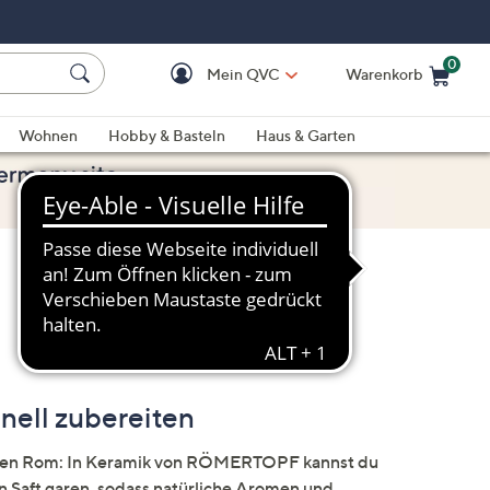
0
Mein QVC
Warenkorb
Einkaufswagen ist le
Wohnen
Hobby & Basteln
Haus & Garten
nell zubereiten
lten Rom: In Keramik von RÖMERTOPF kannst du
 Saft garen, sodass natürliche Aromen und