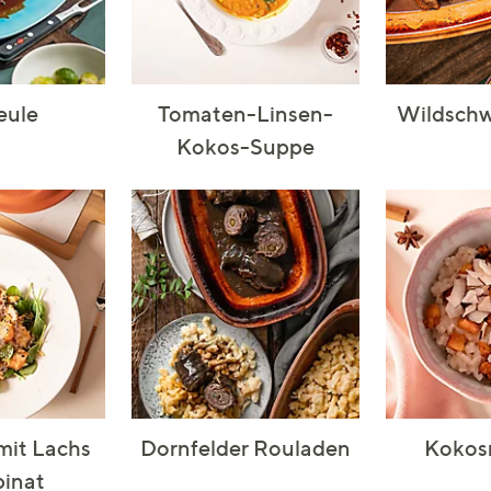
eule
Tomaten-Linsen-
Wildschw
Kokos-Suppe
 mit Lachs
Dornfelder Rouladen
Kokosm
pinat