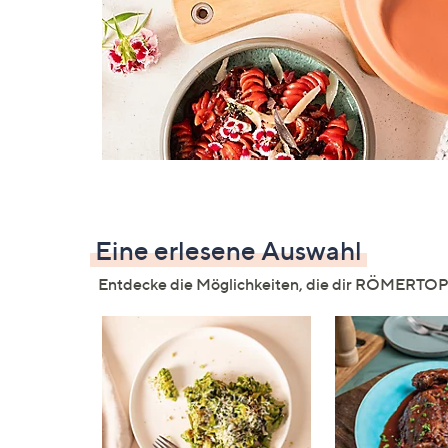
Si
au
T
G
n
li
b
re
u
di
Eine erlesene Auswahl
an
Entdecke die Möglichkeiten, die dir RÖMERTOP